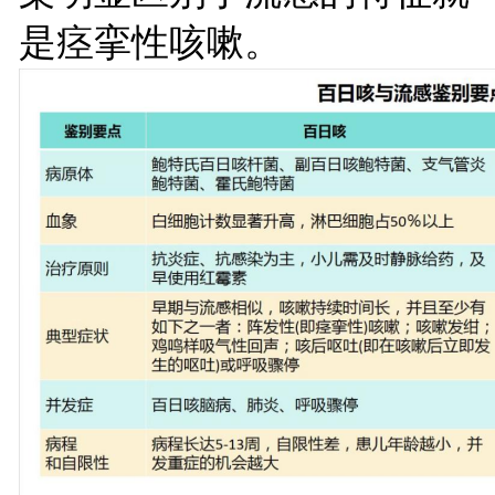
是痉挛性咳嗽。