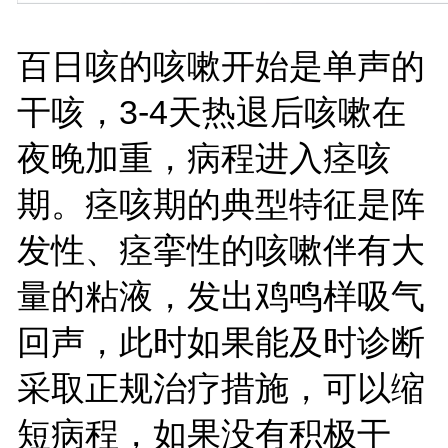
百日咳的咳嗽开始是单声的
干咳，3-4天热退后咳
嗽在
夜晚加重，病程进入
痉咳
期。痉咳期的典型特征是阵
发性、痉挛性的咳嗽伴有大
量的粘液，发出鸡鸣样吸气
回声，此时如果能及时诊断
采取正规治疗措施，可以缩
短病程，如果没有积极干