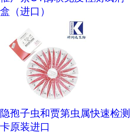
盒（进口）
隐孢子虫和贾第虫属快速检测
卡原装进口