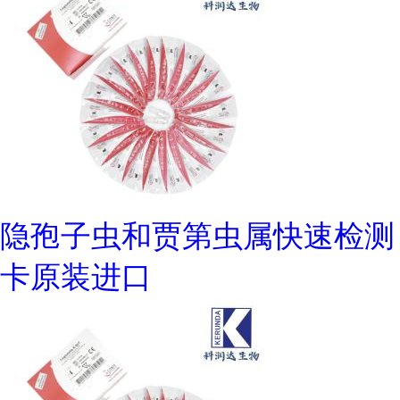
隐孢子虫和贾第虫属快速检测
卡原装进口