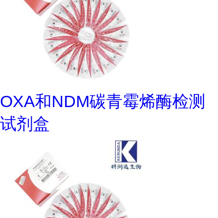
OXA和NDM碳青霉烯酶检测
试剂盒