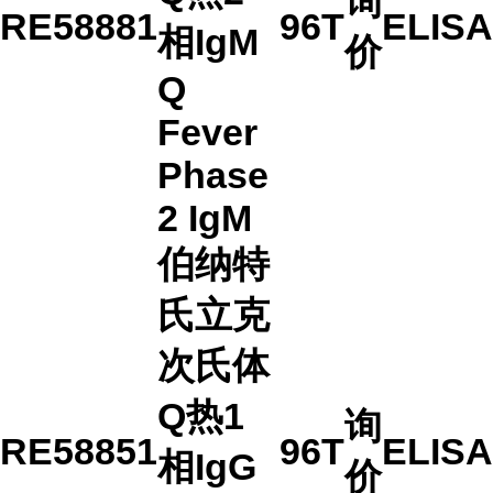
询
RE58881
96T
ELISA
相IgM
价
Q
Fever
Phase
2 IgM
伯纳特
氏立克
次氏体
Q热1
询
RE58851
96T
ELISA
相IgG
价