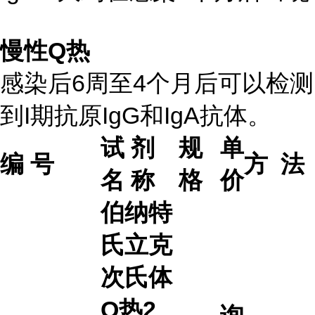
慢性Q热
感染后6周至4个月后可以检测
到I期抗原IgG和IgA抗体。
试 剂
规
单
编 号
方 法
名 称
格
价
伯纳特
氏立克
次氏体
Q热2