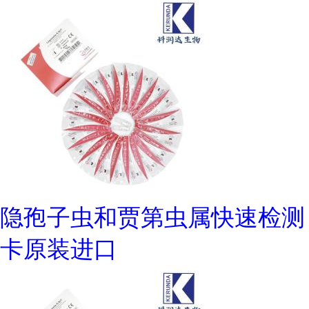
隐孢子虫和贾第虫属快速检测
卡原装进口