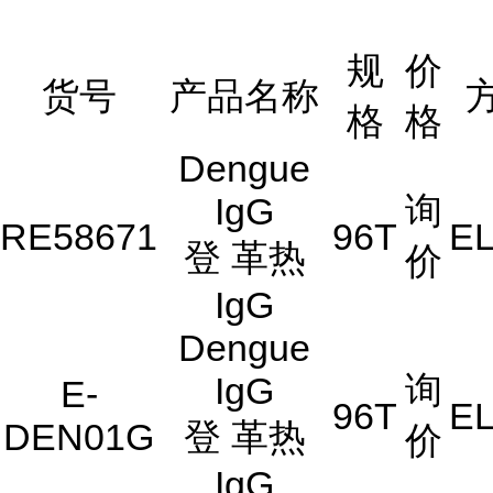
规
价
货号
产品名称
格
格
Dengue
询
IgG
RE58671
96T
EL
登 革热
价
IgG
Dengue
询
IgG
E-
96T
EL
DEN01G
登 革热
价
IgG