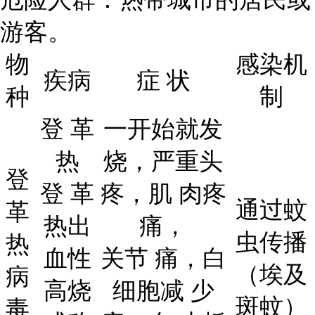
游客。
物
感染机
疾病
症 状
种
制
登 革
一开始就发
热
烧，严重头
登
登 革
疼，肌 肉疼
通过蚊
革
热出
痛，
虫传播
热
血性
关节 痛，白
（埃及
病
高烧
细胞减 少
斑蚊）
毒