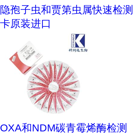
隐孢子虫和贾第虫属快速检测
卡原装进口
OXA和NDM碳青霉烯酶检测