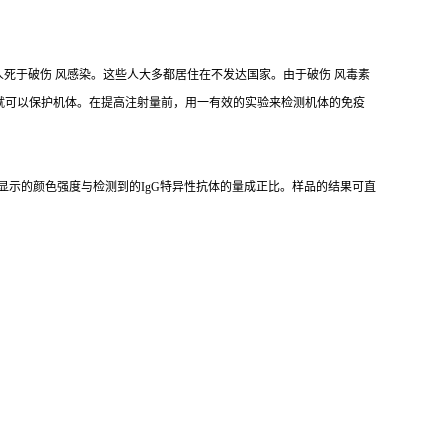
00人死于破伤 风感染。这些人大多都居住在不发达国家。由于破伤 风毒素
ml就可以保护机体。在提高注射量前，用一有效的实验来检测机体的免疫
显示的颜色强度与检测到的IgG特异性抗体的量成正比。样品的结果可直