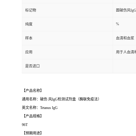
标记物
圄破伤风Ig
%
纯度
样本
血清和血浆
应用
用于人血清和
是否进口
【产品名称】
通用名称：破伤 风IgG检测试剂盒（酶联免疫法）
英文名称：Tetanus IgG
【产品规格】
96T
【预期用途】