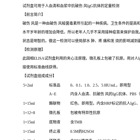
试剂盒可用于人血清和血浆中抗破伤 风IgG抗体的定量检测
【前言简介】
破伤 风是一种由破伤 风梭菌毒素所引起的一种疾病。卫生条件的提高和破
水平岁年龄的增加会降低，所以老年人几乎不采用接种疫苗来保护自我。通
状态是明智的。做这一检测可以使局部水 肿、疼 痛和发 烧的影响减到
【检测原理】
此固相ELISA试剂盒利用的夹心法原理。微孔板上包被了抗原。用对
接使用标准曲线获得。
【试剂盒组成成分】
5×2ml
标准品
0、0.1、1.0、2.5、5.0IU/mL，即用型
A~E
内含人血清、抗破伤 风的IgG抗体、PB
1×15ml
酶联物
红色、即用型。内含HRP标记的抗人IgG
1×12×8
微孔板
包被有特异性抗原
1×15ml
底物液
含TMB
1×15ml
终止液
0.5M的H2SO4