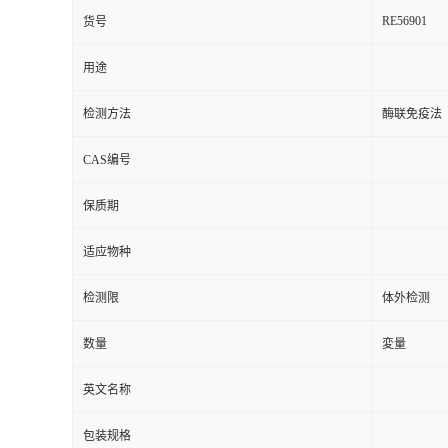
RE56901
货号
用途
检测方法
酶联免疫法
CAS编号
保质期
适应物种
检测限
体外检测
数量
変量
英文名称
包装规格