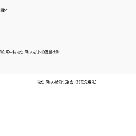
G圄体
血浆中抗破伤 风IgG抗体的定量检测
破伤 风IgG检测试剂盒（酶联免疫法）