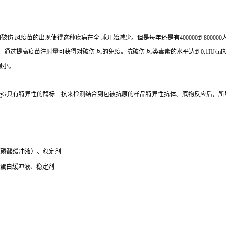
伤 风疫苗的出现使得这种疾病在全 球开始减少。但是每年还是有400000到8000
过提高疫苗注射量可获得对破伤 风的免疫。抗破伤 风类毒素的水平达到0.1IU/
最小。
人IgG具有特异性的酶标二抗来检测结合到包被抗原的样品特异性抗体。底物反应后，所
S（磷酸缓冲液）、稳定剂
、蛋白缓冲液、稳定剂