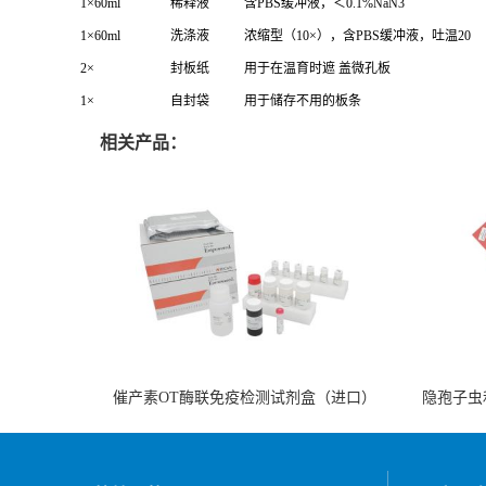
1×60ml
稀释液
含PBS缓冲液，＜0.1%NaN3
1×60ml
洗涤液
浓缩型（10×），含PBS缓冲液，吐温20
2×
封板纸
用于在温育时遮 盖微孔板
1×
自封袋
用于储存不用的板条
相关产品：
催产素OT酶联免疫检测试剂盒（进口）
隐孢子虫