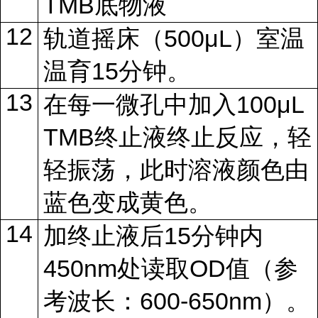
TMB
底物液
12
500μL
轨道摇床（
）室温
15
温育
分钟。
13
100μL
在每一微孔中加入
TMB
终止液终止反应，轻
轻振荡，此时溶液颜色由
蓝色变成黄色。
14
15
加终止液后
分钟内
450nm
OD
处读取
值（参
600-650nm
考波长：
）。