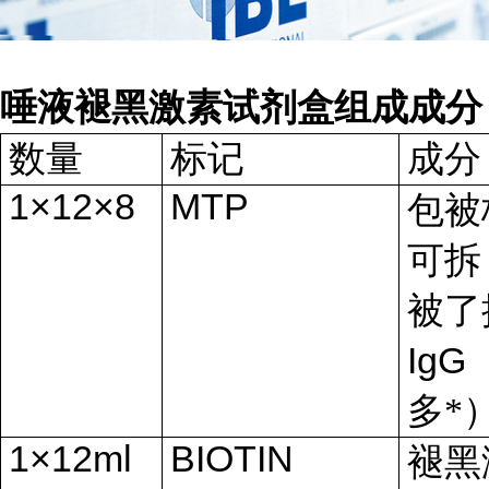
唾液褪黑激素试剂盒组成
成分
数量
标记
成分
1×12×8
MTP
包被
可拆
被了
IgG
多*
1×12ml
BIOTIN
褪黑