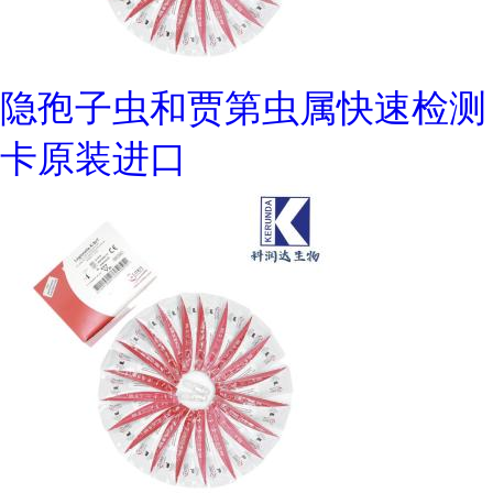
隐孢子虫和贾第虫属快速检测
卡原装进口