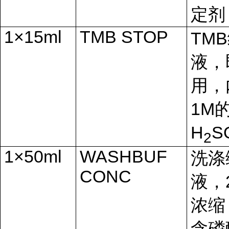
定剂
1×15ml
TMB STOP
TMB
液，
用，
1M
H
S
2
1×50ml
WASHBUF
洗涤
CONC
液，
浓缩
含磷