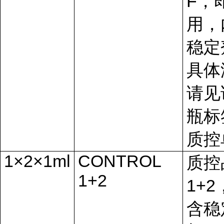
F
，
用，
稳定
具体
请见
瓶标
质控
1×2×1ml
CONTROL
质控
1+2
1+2
含稳