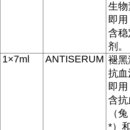
生物
即用
含稳
剂。
1×7ml
ANTISERUM
褪黑
抗血
即用
含抗
（兔
*）