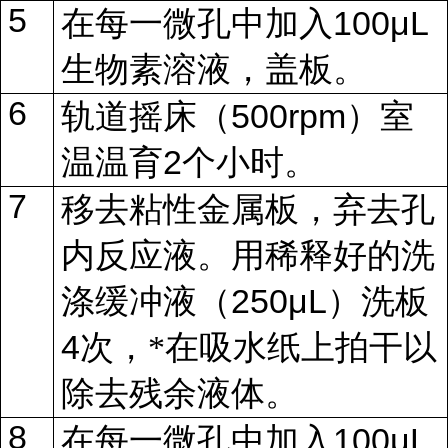
5
100μL
在每一微孔中加入
生物素溶液，盖板。
6
500rpm
轨道摇床（
）室
2
温温育
个小时。
7
移去粘性金属板，弃去孔
内反应液。用稀释好的洗
250μL
涤缓冲液（
）洗板
4
次，*在吸水纸上拍干以
除去残余液体。
8
100μL
在每一微孔中加入