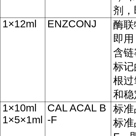
剂，
1×12ml
ENZCONJ
酶联
即用
含链
标记
根过
和稳
1×10ml
CAL ACAL B
标准
1×5×1ml
-F
标准