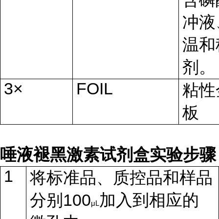
冲液
温和
剂。
3×
FOIL
粘性
板
唾液褪黑激素试剂盒
实验步骤
1
将标准品、质控品和样品
100
分别
加入到相应的
μL