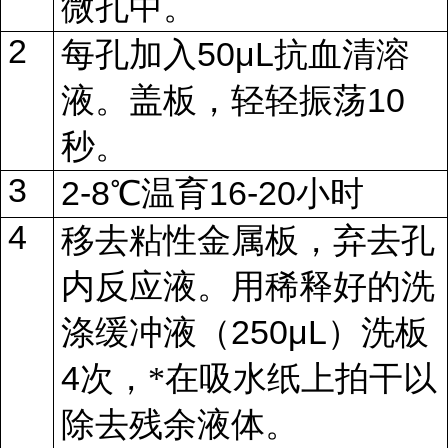
微孔中。
2
50μL
每孔加入
抗血清溶
10
液。盖板，轻轻振荡
秒。
3
2-8
16-20
℃温育
小时
4
移去粘性金属板，弃去孔
内反应液。用稀释好的洗
250μL
涤缓冲液（
）洗板
4
次，*在吸水纸上拍干以
除去残余液体。