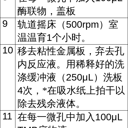
酶联物，盖板
9
500rpm
轨道摇床（
）室
1
温温育
个小时。
10
移去粘性金属板，弃去孔
内反应液。用稀释好的洗
250μL
涤缓冲液（
）洗板
4
次，*在吸水纸上拍干以
除去残余液体。
11
100μL
在每一微孔中加入