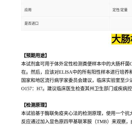
应用
定性/定量
是否进口
大肠
【预期用途】
本试剂盒可用于体外定性检测粪便样本中的大肠杆菌
在。然后，应该对
ELISA
中的所有阳性样本进行培养
国家和地区流行病学家委员会建议，临床实验室至少
O157
：
H7
。建议临床医生检查其州卫生部门或疾病控
【检测原理】
本试验基于酶联免疫夹心法的检测原理，使用一个抗
反应通过加入显色原四甲基联苯胺（
TMB
）来观察，