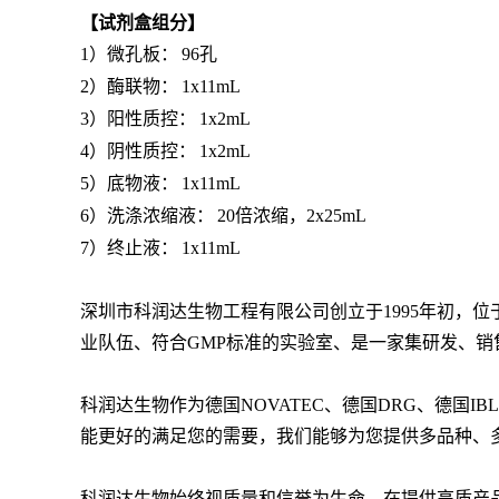
【试剂盒
组
分】
1）
微孔板：
96
孔
2）
酶联物：
1x11mL
3）
阳性质控：
1x2mL
4）
阴性质控：
1x2mL
5）
底物液：
1x11mL
6）
洗涤浓缩液：
20
倍浓缩，
2x25mL
7）
终止液：
1x11mL
深圳市科润达生物工程有限公司创立于
1995年初
业队伍、符合GMP标准的实验室、是
一家集研发、销
科润达生物作为德国
NOVATEC、德国DRG、德国I
能更好的满足您的需要，我们能够为您提供多品种、
科润达生物始终视质量和信誉为生命，在提供高质产