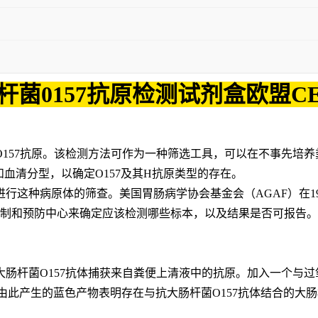
杆菌0157抗原检测试剂盒欧盟C
O157
抗原。该检测方法可作为一种筛选工具，可以在不事先培养
和血清分型，以确定
O157
及其
H
抗原类型的存在。
进行这种病原体的筛查。美国胃肠病学协会基金会（
AGAF
）在
1
制和预防中心来确定应该检测哪些标本，以及结果是否可报告。
大肠杆菌
O157
抗体捕获来自粪便上清液中的抗原。加入一个与过
由此产生的蓝色产物表明存在与抗大肠杆菌
O157
抗体结合的大肠