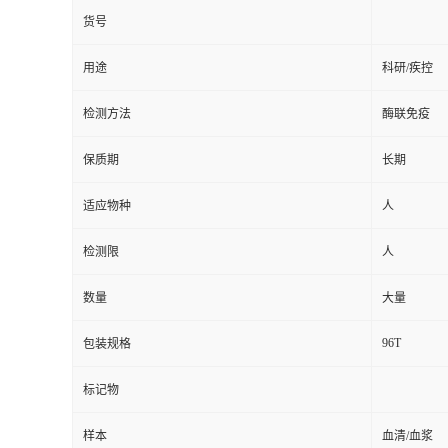
货号
用途
科研/疾控
检测方法
酶联免疫
保质期
长期
适应物种
人
检测限
人
数量
大量
96T
包装规格
标记物
样本
血清/血浆