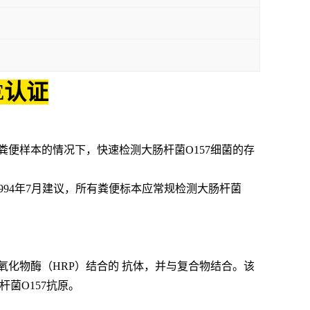
E认证
粪便样本的情况下，快速检测大肠杆菌
O157
细菌的存
994
年
7
月建议，所有粪便标本应常规检测大肠杆菌
氧化物酶（
HRP
）结合的 抗体，并与复合物结合。该
杆菌
O157
抗原。