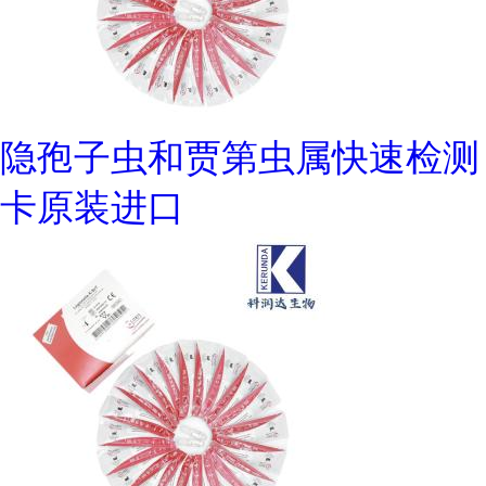
隐孢子虫和贾第虫属快速检测
卡原装进口