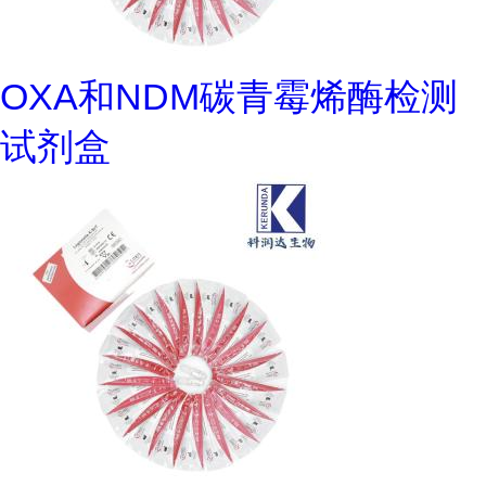
OXA和NDM碳青霉烯酶检测
试剂盒