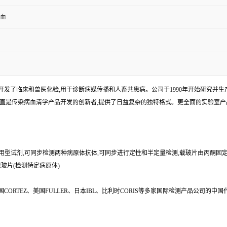
全血
发了临床和兽医化验,用于诊断病媒传播和人畜共患病。公司于1990年开始研究并生产I
一直是传染病血清学产品开发的创新者,提供了日益复杂的独特格式。更全面的实验室
即用型试剂,可同步检测两种病原体抗体,可同步进行定性和半定量检测,载玻片由丙酮固定
载玻片(检测特定病原体)
s、美国CORTEZ、美国FULLER、日本IBL、比利时CORIS等多家国际检测产品公