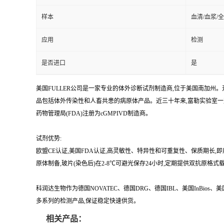
样本
血清/血浆/
应用
检测
是否进口
是
美国FULLER公司是一家专业的体外诊断试剂制造商,位于美国南加州。开
品包括体外传染性和人畜共患的病原体产品。近三十年来,富勒实验室
药物管理局(FDA)注册为cGMPIVD制造商。
试剂优势:
欧盟CE认证,美国FDA认证,高灵敏性、特异性和可重复性、保质期长,
原体制备,玻片(染色后)在2-8℃可避光保存24小时,定期提供双抗原格式
科润达生物作为德国NOVATEC、德国DRG、德国IBL、美国InBio
多系列的检测产品,保证稳定快速供货。
相关产品：