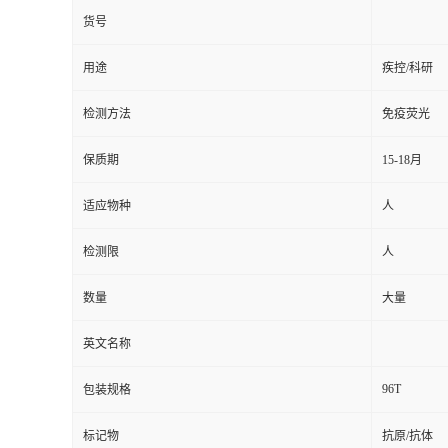
货号
用途
疾控/科研
检测方法
免疫荧光
保质期
15-18月
适应物种
人
检测限
人
数量
大量
英文名称
96T
包装规格
标记物
抗原/抗体