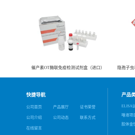
催产素OT酶联免疫检测试剂盒（进口）
隐孢子虫
快捷导航
产品
ELISA
公司首页
产品展厅
证书荣誉
唾液项
公司介绍
公司动态
联系方式
务
胶体金
在线留言