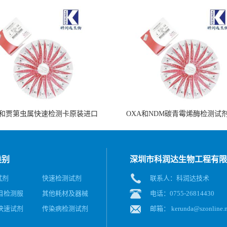
和贾第虫属快速检测卡原装进口
OXA和NDM碳青霉烯酶检测试
类别
深圳市科润达生物工程有限
试剂
快速检测试剂
联系人：科润达技术
目检测服
其他耗材及器械
电话：0755-26814430
快速试剂
传染病检测试剂
邮箱：
kerunda@szonline.n