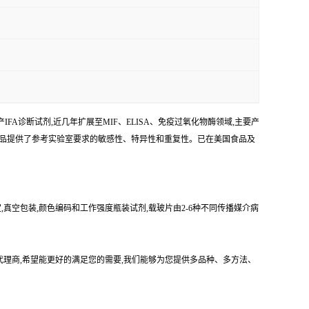
FA诊断试剂,近几年扩展至MIF、ELISA、免疫过氧化物酶领域,主要产
产品提供了参考实验室要求的敏感性、特异性和重复性。已在美国食品及
,真空包装,颜色编码和工作强度瓶装试剂,载玻片由2-6种不同传播媒介病
司的中国代理商,希望能更好的满足您的需要,我们能够为您提供多品种、多方法、