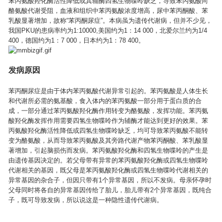
苯丙氨酸羟化酶活性降低或其辅酶四氢生物喋呤缺乏，导致苯丙氨酸向
酪氨酸代谢受阻，血液和组织中苯丙氨酸浓度增高，尿中苯丙酮酸、苯
乳酸显著增加，故称“苯丙酮尿症”。本病虽为遗传代谢病，但并不少见，
我国PKU的患病率约为1:10000,美国约为1：14 000，北爱尔兰约为1/4
400，德国约为1：7 000，日本约为1：78 400。
发病原因
苯丙酮尿症是由于体内苯丙氨酸代谢异常引起的。苯丙氨酸是人体生长
和代谢所必需的氨基酸，食入体内的苯丙氨酸一部分用于蛋白质的合
成，一部分通过苯丙氨酸羟化酶作用转变为酪氨酸，发挥功能。苯丙氨
酸羟化酶发挥作用需要四氢生物喋呤作为辅酶才能达到更好的效果。苯
丙氨酸羟化酶活性降低或四氢生物喋呤缺乏，均可导致苯丙氨酸不能转
变为酪氨酸，从而导致苯丙氨酸及其旁路代谢产物苯丙酮酸、苯乳酸显
著增加，引起脑损伤而发病。苯丙氨酸羟化酶和四氢生物喋呤的产生是
由遗传基因决定的。若父母带有异常的苯丙氨酸羟化酶或四氢生物喋呤
代谢相关的基因，既父母是苯丙氨酸羟化酶或四氢生物喋呤代谢相关的
异常基因的杂合子，但因只带有1个异常基因，所以不发病。母亲怀孕时
父母同时将各自的异常基因传给了胎儿，胎儿带有2个异常基因，既纯合
子，既可导致发病，所以说这是一种隐性遗传代谢病。