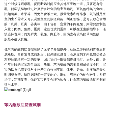
这个时候停喂母乳，反而断奶时间应比其他宝宝晚一些，只要还有母
乳，就应该继续经过计算后有计划的给宝宝哺乳。而其他种类的食物，
比如蔬菜、水果等，因为富含维生素、微量元素和纤维素，既能满足宝
宝的生长需求又可以调整宝宝的肠道功能，纠正便秘，是可以放心食用
的；乳类、豆类、谷类等，由于含有一定量的苯丙氨酸，则需要控制摄
入量；肉类、鱼类、蛋类，这些优质的蛋白，可以在医生的指导下，谨
慎选择食用；而海鲜类、乳酪、内脏等，因为含有较高的苯丙氨酸，一
般是不建议食用。
低苯丙酮酸的饮食控制除了应尽早开始以外，还应至少持续到青春发育
成熟期。青春发育成熟期后，如果随意进食，高浓度的苯丙氨酸仍然会
对神经情绪有一定的影响，因此我们一般提倡终身治疗。另外，由于各
个年龄段的宝宝对蛋白质、热量、苯丙氨酸的需要量和耐受度不同，宝
宝的饮食也需要针对个体差异而根据年龄、体重、身高、血液浓度等及
时调整食谱。所以妈妈们一定要耐心、细心、有恒心的配合医生，坚持
治疗，定期复查，保证宝宝科学合理的饮食，让血苯丙氨酸浓度控制在
适当水平。
苯丙酮尿症筛查试剂