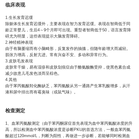
临床表现
1.生长发育迟缓
除躯体生长发育迟缓外，主要表现在智力发育迟缓。表现在智商低于同
龄正常婴儿，生后4～9个月即可出现。重型者智商低于50，语言发育障
碍尤为明显，这些表现提示大脑发育障碍。
2.神经精神表现
由于有脑萎缩而有小脑畸形，反复发作的抽搐，但随年龄增大而减轻。
肌张力增高，反射亢进。常有兴奋不安、多动和异常行为。
3.皮肤毛发表现
皮肤常干燥，易有湿疹和皮肤划痕症由于酪氨酸酶受抑，使黑色素合成
减少故患儿毛发色淡而呈棕色。
4.其他
由于苯丙氨酸羟化酶缺乏，苯丙氨酸从另一通路产生苯乳酸增多，从汗
液和尿中排出而有霉臭味（或鼠气味）。
检查测定
1、血苯丙氨酸测定（由于苯丙酮尿症首先表现为血中苯丙氨酸浓度的升
高，所以检测血中苯丙氨酸浓度是诊断PKU的首选方法，一般血苯丙氨
酸超过120mmol/L，判断为阳性，再做进一步诊断，若能够同时检测血