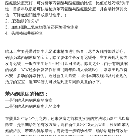
酪氨酸浓度更好，可分析苯丙氨酸与酪氨酸的比值，比值超过2判断为阳
性，目前串联质谱可快速检测苯丙氨酸与酪氨酸浓度，并自动计算其比
值，可降低假阳性率或假阴性率。）
2、尿液蝶呤谱分析
3、血红细胞二氢生物喋啶还原酶活性测定
4、头颅核磁共振检查
临床上主要是通过新生儿足跟末梢血进行筛查，尽早发现并加以治疗。
确诊为苯丙酮尿症的宝宝，除了躯体生长发育迟缓外，主要表现为智力
发育迟缓，一般在出生后4～9个月即可出现。除此之外，由于有脑萎缩
的现象，宝宝还会反复发作抽搐（随年龄增大会减轻），常常出现兴奋
不安、多动的异常行为。通过新生儿筛查，得到早期发现和及时正规的
治疗的宝宝，近90%智力可以达到正常同龄儿童的水平。
苯丙酮尿症的预防：
一是预防苯丙酮尿症的发病
二是预防苯丙酮尿症患儿的出生
在婴儿出生后1个月之内，还未发病之前检测疾病的方法称为新生儿疾病
筛查，是早期诊断的有效方法，既在新生儿出生3天后采血，检测血苯丙
氨酸浓度，若苯丙氨酸增高，需要进一步确诊检查，确诊后进行有效治