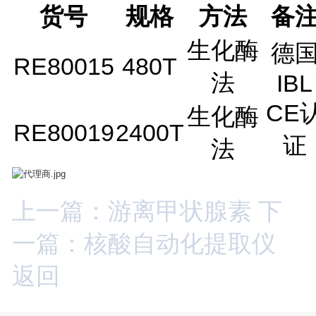
货号
规格
方法
备
生化酶
德
RE80015
480T
法
IBL
CE
生化酶
RE80019
2400T
证
法
上一篇：游离甲状腺素
下
一篇：核酸自动化提取仪
返回