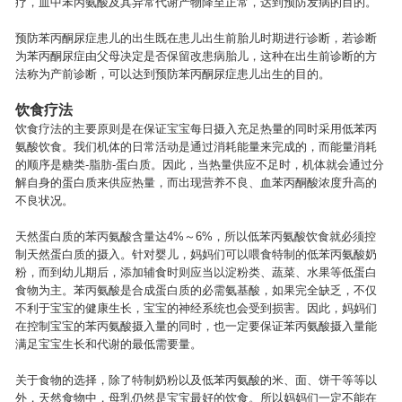
疗，血中苯丙氨酸及其异常代谢产物降至正常，达到预防发病的目的。
预防苯丙酮尿症患儿的出生既在患儿出生前胎儿时期进行诊断，若诊断
为苯丙酮尿症由父母决定是否保留改患病胎儿，这种在出生前诊断的方
法称为产前诊断，可以达到预防苯丙酮尿症患儿出生的目的。
饮食疗法
饮食疗法的主要原则是在保证宝宝每日摄入充足热量的同时采用低苯丙
氨酸饮食。我们机体的日常活动是通过消耗能量来完成的，而能量消耗
的顺序是糖类-脂肪-蛋白质。因此，当热量供应不足时，机体就会通过分
解自身的蛋白质来供应热量，而出现营养不良、血苯丙酮酸浓度升高的
不良状况。
天然蛋白质的苯丙氨酸含量达4%～6%，所以低苯丙氨酸饮食就必须控
制天然蛋白质的摄入。针对婴儿，妈妈们可以喂食特制的低苯丙氨酸奶
粉，而到幼儿期后，添加辅食时则应当以淀粉类、蔬菜、水果等低蛋白
食物为主。苯丙氨酸是合成蛋白质的必需氨基酸，如果完全缺乏，不仅
不利于宝宝的健康生长，宝宝的神经系统也会受到损害。因此，妈妈们
在控制宝宝的苯丙氨酸摄入量的同时，也一定要保证苯丙氨酸摄入量能
满足宝宝生长和代谢的最低需要量。
关于食物的选择，除了特制奶粉以及低苯丙氨酸的米、面、饼干等等以
外，天然食物中，母乳仍然是宝宝最好的饮食。所以妈妈们一定不能在