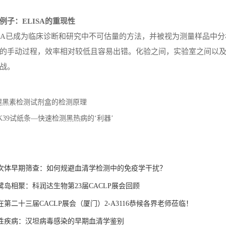
例子：
ELISA的重现性
ISA已成为临床诊断和研究中不可估量的方法，并被视为测量样品中分
的手动过程，效率相对较低且容易出错。化验之间，实验室之间以
战。
褪黑素检测试剂盒的检测原理
rK39试纸条—快速检测黑热病的‘利器’
：
次体早期筛查：如何规避血清学检测中的免疫学干扰？
岛相聚：科润达生物第23届CACLP展会回顾
第二十三届CACLP展会（厦门）2-A3116恭候各界老师莅临！
性疾病：汉坦病毒感染的早期血清学鉴别