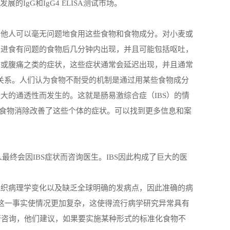
IgG和IgG4 ELISA测试市场。
其他人可以毫无问题地食用这些食物和食物成分。对小麦或
在进食有问题的食物后几分钟内出现，并且可能包括呕吐，
胀或腹痛之类的症状，这些症状通常会延迟出现，并且通常
关系。人们认为食物不耐受的机制是通过用某些食物成分
更大的通透性而发生的。这就是肠易激综合症（
IBS）的情
平的食物消除改善了这些个体的症状
。
可以找到更多信息和案
的人最终会因IBS症状而咨询医生。IBS因此构成了巨大的医
组织病理学变化以及缺乏全球明确的发病点，因此准确的病
，这一事实使情况更加复杂，这使得流行病学研究异常具有
进行咨询，他们建议，如果要实施某种形式的标准化食物不