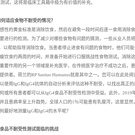
G4测试，这将是临床工具箱中极为有价值的补充。
试如何适应食物不耐受的情况？
感性的黄金标准是消除饮食，然后在避免一段时间后逐一食用消除
要进行的检测。为了减少对哪些食物有问题的猜测，一些从业人员
，以帮助指导消除饮食。当患者停止进食有问题的食物时，他们可能
瘦饮食约两周的时间，并准备开始进行口服挑战性食物测试。消除
重要作用的另一个领域是补充医学，在传统医学治疗不成功之后，
提供者。荷兰的
RP Sanitas Humanus
就是其中之一。您可以在此处阅
以使用
IgG
和
IgG4
抗体的自动分析来评估这种不耐受，以找出真正的
何或所有患者都可以从
IgG4
食品不耐受性检测中受益
。
此外，
2019
并且患病率呈上升趋势。全球人口的
1
％可能患有乳糜泻，这是显然
何最好地测量
IgG
和
IgG4
的水平呢？
食品不耐受性测试面临的挑战