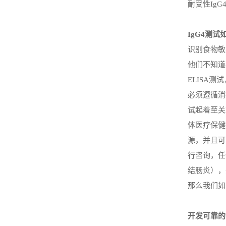
耐受性Ig
IgG4测
识别食物敏
他们不知道
ELISA
测试
必须遵循消
试起着至关
体医疗保健
源，并且可
行咨询，任
结肠炎），
那么我们如
开发可靠的