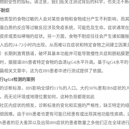
食物耐受性的指标。请注意，我们既关注测试背后的科学，也关注不断发展的
不耐症
他类型的食物过敏的人会对某些食物和食物成分产生不利影响，而
蛋白质的反应等过敏反应涉及免疫系统，可能危及生命。症状通常
皮疹或类似哮喘的症状。另一方面，食物不耐症往往会产生诸如腹
入后的
24-72小时内出现，从而难以在症状和特定
食物
之间建立因果
）长期刺激胃肠道，破坏其基本功能并可能导致慢性炎症和肠粘膜
时，据报道IBS患者特定食物的血清IgG4水平升高
。
基于
IgG4水
篇相关文章中，这为在
IBS患者中进行测试提供了依据。
进行IgG4检测的案例
的诊断标准，
IBS影响全球约11％的人口。大约30％患有IBS症状
，而无论环境或地理位置如何，这种负担都是如此
社区内症状的频发，诊断标准的变化和实施的严格性，缺乏特定的
很困难。由于
IBS患者也更有可能已经患有或出现其他功能性疾病
BS患者的巨大差异以及出现IBS症状的患者数量之多他们正在全球