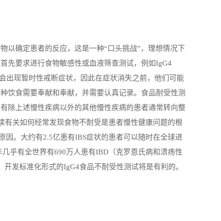
食物以确定患者的反应，这是一种
“
口头挑战
”
，理想情况下
将首先要求进行食物敏感性或血液筛查测试，例如
IgG4
会出现暂时性戒断症状，因此在症状消失之前，他们可能
这种饮食需要奉献和奉献，并需要认真记录。食品耐受性测
患有除上述慢性疾病以外的其他慢性疾病的患者通常转向整
读有关如何经常发现食物不耐受是患者慢性健康问题的根
原因。大约有
2.5
亿患有
IBS
症状的患者可以随时在全球进
年几乎有全世界有
690
万人患有
IBD
（克罗恩氏病和溃疡性
，开发标准化形式的
IgG4
食品不耐受性测试将是有利的。