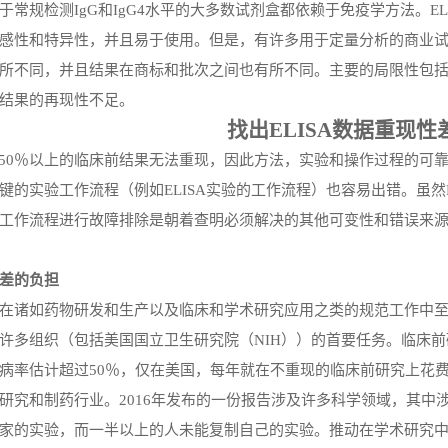
于常规检测
IgG和IgG4水平的大多数试剂盒都依赖于免疫学方法。
感性和特异性，并且易于使用。但是，有许多用于定量分析的商业
所不同，并且结果在商标和批次之间也有所不同。主要的局限性包
结果的再现性不足。
找出
ELISA数据
重现
性
50％以上的临床前结果无法
重现
，因此方法，
实验
和
操作过程
的可
键的
实验
工作流程（例如
ELISA
实验
的工作流程）也容易出错。虽然
工作流程进行故障排除是朝着查明必须解决的其他可变性和错误来
差的负担
在诸如药物研发和生产以及临床和学术研究应用之类的规范工作中
许多组织（包括美国国立卫生研究院（
NIH））的首要任务。临床
病率估计超过
50％，仅在美国，每年就在不
重现
的临床前研究上花
研究和制药行业。
2016年发布的一份报告涉及许多科学领域，其中涉
家的实验，而一半以上的人未能复制自己的实验。推动在学术研究