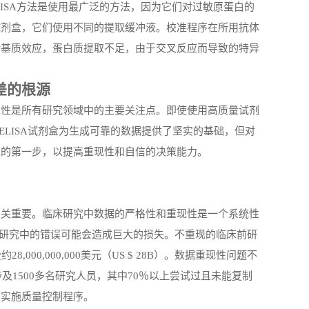
ELISA方法是使用最广泛的方法，因为它们对过敏原蛋白的
试剂盒，它们使用不同的提取缓冲液。校准程序在所用抗体
括基质效应，蛋白质提取不足，由于交叉反应而导致的特异
差的根源
靠性是所有研究领域中的主要关注点。即使使用高质量试剂
ELISA试剂盒为生成可靠的数据提供了坚实的基础，但对
源的第一步，以提高
重现
性和自信的决策能力。
至关重要。临床研究中数据的严格性和
重现
性是一个系统性
前研究中的错误可能会造成巨大的损失。不
重现
的临床前研
费约
28,000,000,000美元（US $ 28B）。数据
重现
性问题不
及1500多名研究人员，其中70％以上尝试过且未能复制
中实施质量控制程序。