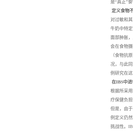
是“真正”
定义食物
对过敏和其
牛奶中特定
面部肿胀，
会在食物摄
（食物抗原
况，与此同
例研究在这
在
IBS中
根据所采用
疗保健负担
但是，由于
例定义仍然
挑战性。I