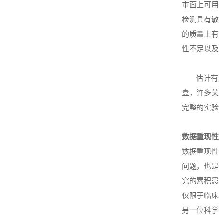
市面上可用
检测具有敏
的质量上有
性不足以及
估计有
盒，许多关
完整的
实验
数据
重
现性
数据
重现
性
问题，也是
究的累积患
仅限于临床
另一位科学