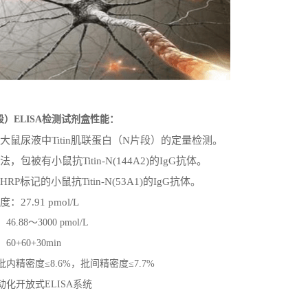
片段）ELISA检测试剂盒性能：
大鼠尿液中
Titin
肌联蛋白
（
N
片段）
的定量检测。
法，包被有小鼠抗
Titin-N(144A2)
的
IgG
抗体。
HRP
标记的小鼠抗
Titin-N(53A1)
的
IgG
抗体。
度：
27.91 pmol/L
：
46.88
～
3000 pmol/L
：
60+60+30min
批内精密度
≤
8.6%
，批间精密度≤
7.7%
动化开放式
ELISA
系统