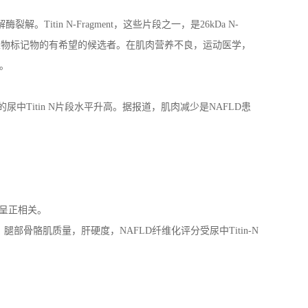
解酶裂解。
Titin N-Fragment
，这些片段之一，是
26kDa N-
生物标记物的有希望的候选者。
在肌肉营养不良，运动医学，
。
的尿中
Titin N
片段水平升高。据报道，肌肉减少是
NAFLD
患
呈正相关
。
，腿部骨骼肌质量，肝硬度，
NAFLD
纤维化评分受尿中
T
itin-N