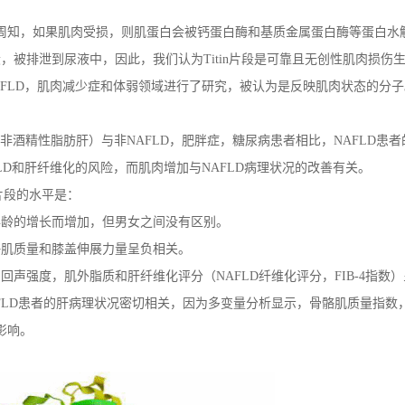
周知，如果肌肉受损，则肌蛋白会被钙蛋白酶和基质金属蛋白酶等蛋白水
段，被排泄到尿液中
，因此，我们认为
T
itin
片段是可靠且无创性肌肉损伤
FLD
，肌肉减少症和体弱领域进行了研究，被认为是反映肌肉状态的分子
非酒精性脂肪肝）与非
NAFLD
，肥胖症，糖尿病患者相比，
NAFLD
患者
LD
和肝纤维化的风险，而肌肉增加与
NAFLD
病理状况的改善有关。
片段的水平是：
年龄的增长而增加，但男女之间没有区别
。
骼肌质量和膝盖伸展力量呈负相关
。
肉回声强度，肌外脂质和肝纤维化评分（
NAFLD
纤维化评分，
FIB-4
指数）
FLD
患者的肝病理状况密切相关，因为多变量分析显示，骨骼肌质量指数
影响。