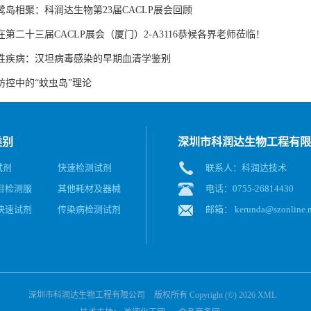
岛相聚：科润达生物第23届CACLP展会回顾
第二十三届CACLP展会（厦门）2-A3116恭候各界老师莅临！
性疾病：汉坦病毒感染的早期血清学鉴别
防控中的“蚊虫岛”理论
类别
深圳市科润达生物工程有限
试剂
快速检测试剂
联系人：科润达技术
目检测服
其他耗材及器械
电话：0755-26814430
快速试剂
传染病检测试剂
邮箱：
kerunda@szonline.n
深圳市科润达生物工程有限公司
版权所有 Copyright (©) 2026
XML