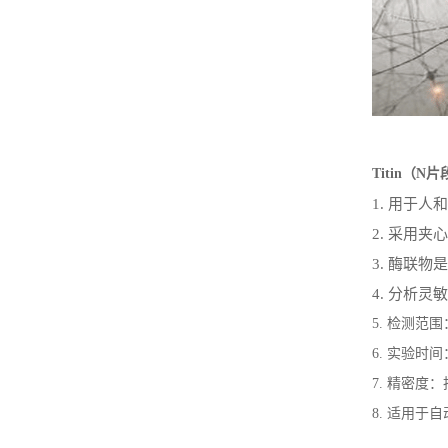
Titin（N
1.
用于人和
2.
采用夹心
3.
酶联物是
4.
分析灵敏
5.
检测范围
6.
实验时间
7.
精密度：
8.
适用于自