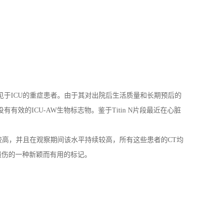
见于
ICU
的重症患者。由于其对出院后生活质量和长期预后的
没有有效的
ICU-AW
生物标志物。鉴于
Titin N
片段最近在心脏
较高，并且在观察期间该水平持续较高，所有这些患者的
CT
均
损伤的一种新颖而有用的标记。