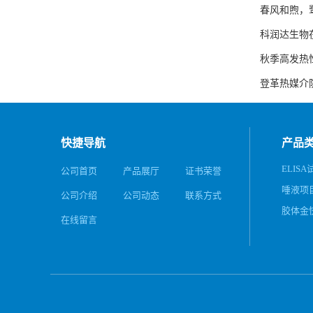
春风和煦，鹭
科润达生物在
秋季高发热
登革热媒介
快捷导航
产品
ELISA
公司首页
产品展厅
证书荣誉
唾液项
公司介绍
公司动态
联系方式
务
胶体金
在线留言