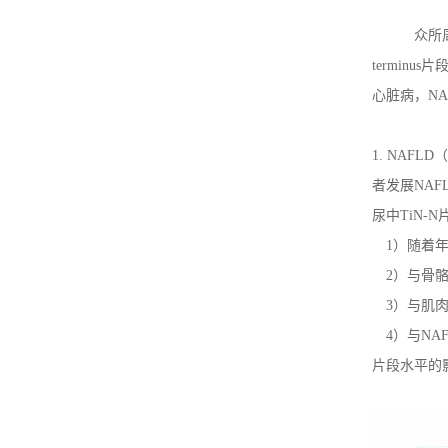
众所
terminus
片
心脏病，
NA
1.
NAFLD
（
者发展
NAF
尿中
TiN-N
1
）随着
2
）与骨
3
）与肌
4
）与
NA
片段水平的