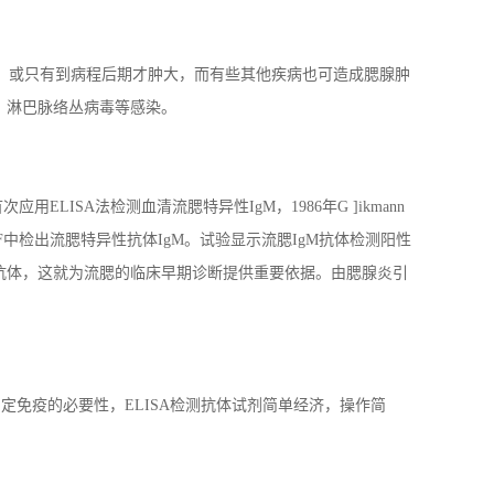
，或只有到病程后期才肿大，而有些其他疾病也可造成腮腺肿
V、淋巴脉络丛病毒等感染。
ELISA法检测血清流腮特异性IgM，1986年G ]ikmann
F中检出流腮特异性抗体IgM。试验显示流腮IgM抗体检测阳性
M抗体，这就为流腮的临床早期诊断提供重要依据。由腮腺炎引
而确定免疫的必要性，ELISA检测抗体试剂简单经济，操作简