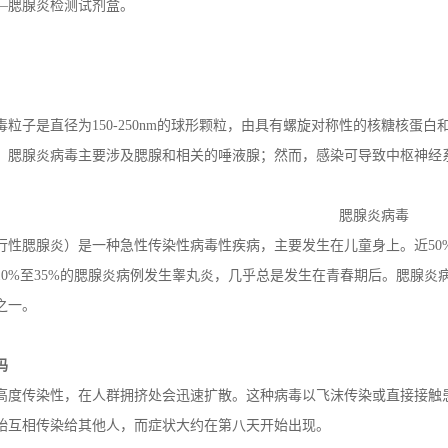
—腮腺炎检测试剂盒。
毒粒子是直径为150-250nm的球形颗粒，由具有螺旋对称性的核糖核
。腮腺炎病毒主要涉及腮腺和相关的唾液腺；然而，感染可导致中枢神经
腮腺炎
病毒
行性腮腺炎）是一种急性传染性病毒性疾病，主要发生在儿童身上。近50%的
10%至35%的腮腺炎病例发生睾丸炎，几乎总是发生在青春期后。腮腺
之一。
吗
高度传染性，在人群拥挤处会迅速扩散。这种病毒以飞沫传染或直接接触
始互相传染给其他人，而症状大约在第八天开始出现。