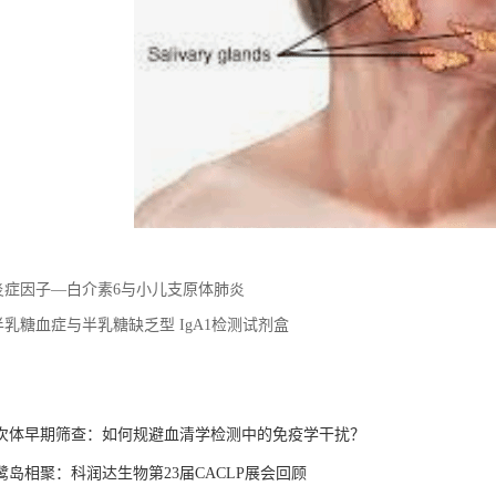
炎症因子—白介素6与小儿支原体肺炎
半乳糖血症与半乳糖缺乏型 IgA1检测试剂盒
：
次体早期筛查：如何规避血清学检测中的免疫学干扰？
岛相聚：科润达生物第23届CACLP展会回顾