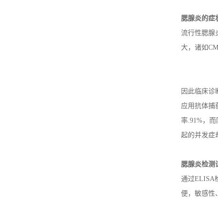
腮腺炎的症
流行性腮腺
大，诸如C
因此临床诊断
应用抗体捕获
率.91%
起的并发症
腮腺炎
检测
通过ELIS
便，敏感性