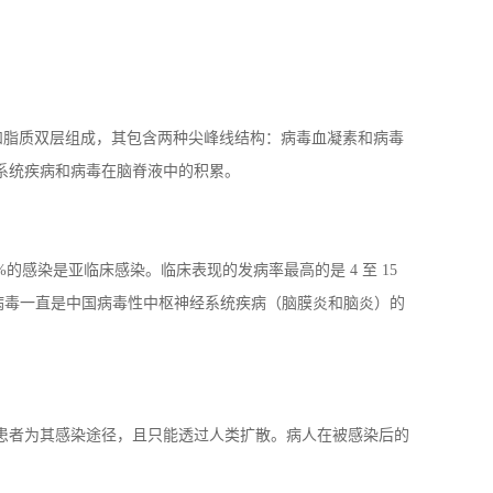
蛋白和脂质双层组成，其包含两种尖峰线结构：病毒血凝素和病毒
系统疾病和病毒在脑脊液中的积累。
感染是亚临床感染。临床表现的发病率最高的是 4 至 15
炎病毒一直是中国病毒性中枢神经系统疾病（脑膜炎和脑炎）的
患者为其感染途径，且只能透过人类扩散。病人在被感染后的