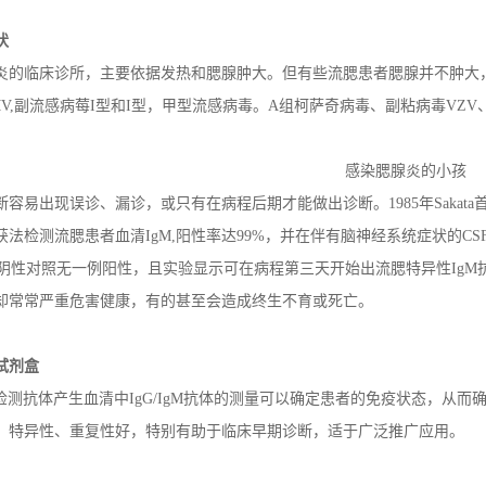
状
炎的临床诊所，主要依据发热和腮腺肿大。但有些流腮患者腮腺并不肿大
MV,副流感病莓I型和I型，甲型流感病毒。A组柯萨奇病毒、副粘病毒VZ
感染腮腺炎的小孩
容易出现误诊、漏诊，或只有在病程后期才能做出诊断。1985年Sakata首次应用
法检测流腮患者血清IgM,阳性率达99%，并在伴有脑神经系统症状的CS
，而阴性对照无一例阳性，且实验显示可在病程第三天开始出流腮特异性Ig
却常常严重危害健康，有的甚至会造成终生不育或死亡。
试剂盒
A检测抗体产生血清中IgG/IgM抗体的测量可以确定患者的免疫状态，从
、特异性、重复性好，特别有助于临床早期诊断，适于广泛推广应用。