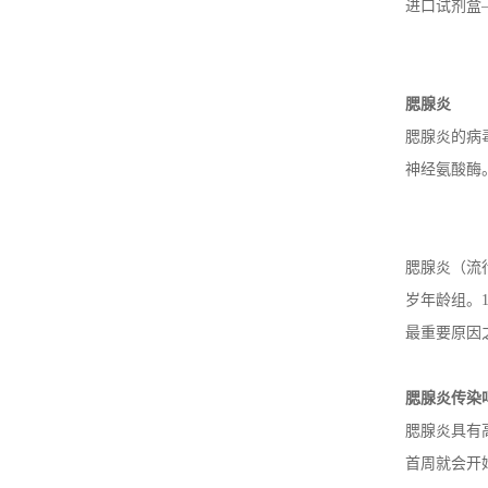
进口试剂盒
腮腺炎
腮腺炎的病
神经氨酸酶
腮腺炎（流
岁年龄组。
最重要原因
腮腺炎传染
腮腺炎具有
首周就会开