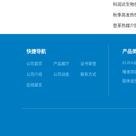
科润达生物在
秋季高发热
登革热媒介
快捷导航
产品
ELISA
公司首页
产品展厅
证书荣誉
唾液项
公司介绍
公司动态
联系方式
务
胶体金
在线留言