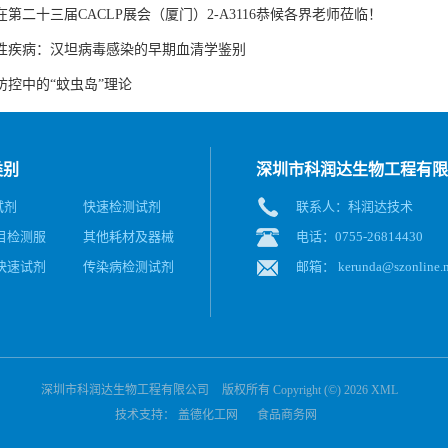
第二十三届CACLP展会（厦门）2-A3116恭候各界老师莅临！
性疾病：汉坦病毒感染的早期血清学鉴别
防控中的“蚊虫岛”理论
类别
深圳市科润达生物工程有限
试剂
快速检测试剂
联系人：科润达技术
目检测服
其他耗材及器械
电话：0755-26814430
快速试剂
传染病检测试剂
邮箱：
kerunda@szonline.n
深圳市科润达生物工程有限公司
版权所有 Copyright (©) 2026
XML
技术支持：
盖德化工网
食品商务网