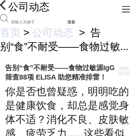
公司动态
搜索
首页
>
公司动态
>
告
别“食”不耐受——食物过敏...
告别“食”不耐受——食物过敏源IgG
2025-
02-21
筛查88项 ELISA 助您精准排雷！
你是否也曾疑惑，明明吃的
是健康饮食，却总是感觉身
体不适？消化不良、皮肤敏
感、疲劳乏力......这些看似