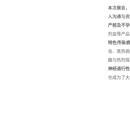
本次展会，
入沟通与资
产前及不孕
剂盒等产品
特色传染
虫、黑热病
趣与热烈探
神经退行性
也成为了大