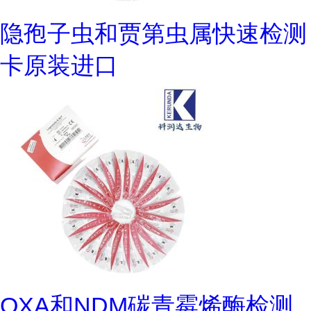
隐孢子虫和贾第虫属快速检测
卡原装进口
OXA和NDM碳青霉烯酶检测