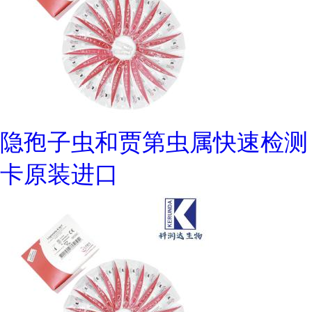
隐孢子虫和贾第虫属快速检测
卡原装进口