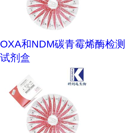
OXA和NDM碳青霉烯酶检测
试剂盒