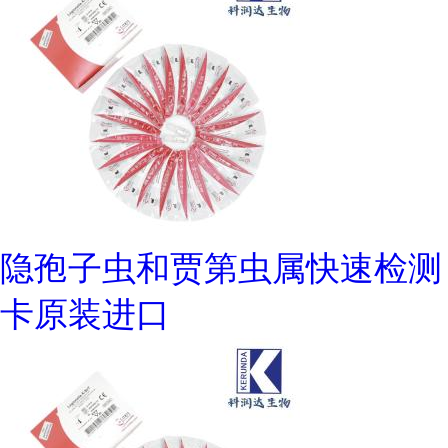
隐孢子虫和贾第虫属快速检测
卡原装进口