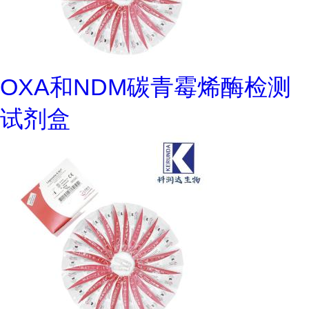
OXA和NDM碳青霉烯酶检测
试剂盒