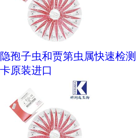
隐孢子虫和贾第虫属快速检测
卡原装进口