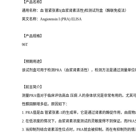
【产品名称】
通用名称：血 管紧张素I(血浆肾素活性)检测试剂盒（酶联免疫法）
英文名称：Angiotensin I (PRA) ELISA
【产品规格】
96T
【预期用途】
该试剂盒可用于检测PRA（血浆肾素活性），检测方法是通过测量单位时间每体
【前言简介】
测量PRA值对于临床评估高血 压病 人的身体状况是非常有用的。尤其
性醛固酮增多症。原因如下：
1. PRA值是血 管紧张素-1的生成率，它是通过肾素的酶促作用，
2. 在低浓度的情况下，血浆肾素浓度测试的灵敏度得不到保证。而P
3. 当抑制剂结合肾素活性位点时，PRA就会被抑制。而在有抑制剂