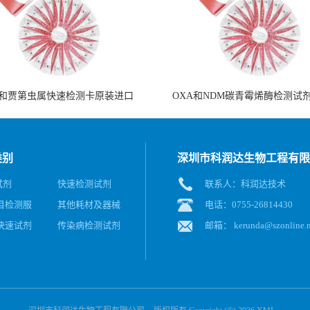
和贾第虫属快速检测卡原装进口
OXA和NDM碳青霉烯酶检测试
类别
深圳市科润达生物工程有限
试剂
快速检测试剂
联系人：科润达技术
目检测服
其他耗材及器械
电话：0755-26814430
快速试剂
传染病检测试剂
邮箱：
kerunda@szonline.n