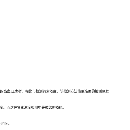
类型的高血 压患者。相比与检测肾素浓度，该检测方法能更准确的检测原发
的浓度。而这在肾素浓度检测中是被忽略掉的。
性相关。