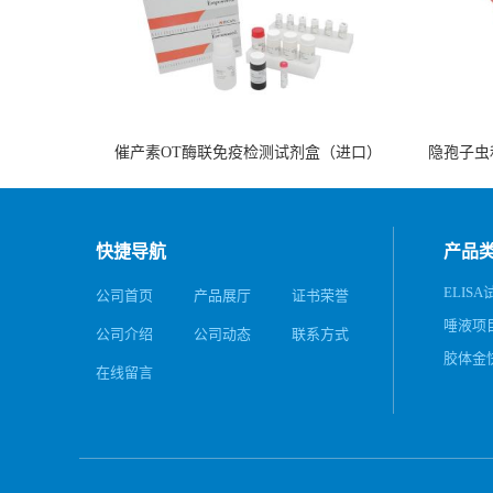
催产素OT酶联免疫检测试剂盒（进口）
隐孢子虫
快捷导航
产品
ELISA
公司首页
产品展厅
证书荣誉
唾液项
公司介绍
公司动态
联系方式
务
胶体金
在线留言