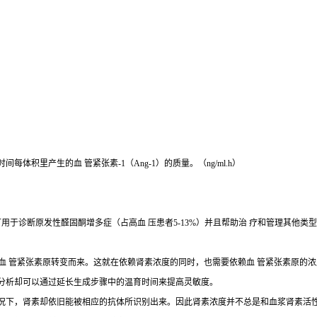
积里产生的血 管紧张素-1（Ang-1）的质量。（ng/ml.h）
可用于诊断原发性醛固酮增多症（占高血 压患者5-13%）并且帮助治 疗和管理其他
由底物血 管紧张素原转变而来。这就在依赖肾素浓度的同时，也需要依赖血 管紧张素原
RA分析却可以通过延长生成步骤中的温育时间来提高灵敏度。
的情况下，肾素却依旧能被相应的抗体所识别出来。因此肾素浓度并不总是和血浆肾素活