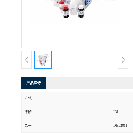
产品详请
产地
IBL
品牌
DB52011
货号