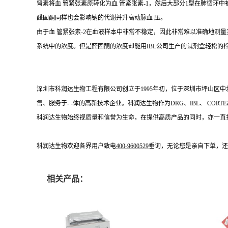
肾素将血 管紧张素原转化为血 管紧张素-1，然后大部分1型在肺循环中被
醛固酮同样也会影响钠的代谢并升高动脉血 压。
由于血 管紧张素-2在血液样本中非常不稳定，因此非常难以准确地测量
系统中的浓度。但是醛固酮的浓度却能用IBL公司生产的试剂盒轻松的
深圳市科润达生物工程有限公司创立于
1995年初，位于深圳市坪山区
售、服务于- -体的高新技术企业。科润达生物作为DRG、IBL、 C
科润达生物始终视质量和信誉为生命，在提供高质产品的同时，亦一直
科润达生物欢迎各界用户致电
400-9600529
垂询，无论您是亲自下单，还
相关产品：