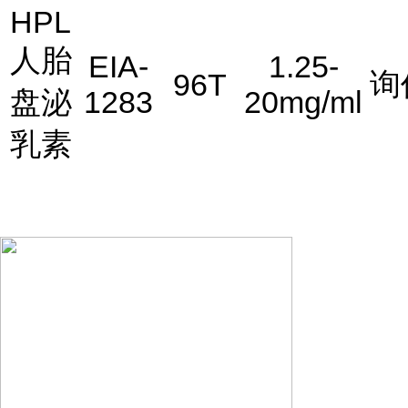
HPL
人胎
EIA-
1.25-
询
96T
盘泌
1283
20mg/ml
乳素