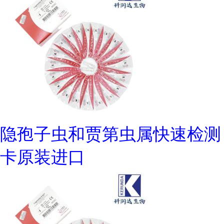
隐孢子虫和贾第虫属快速检测
卡原装进口