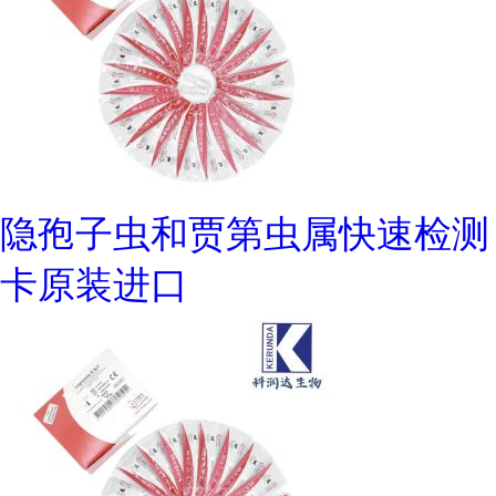
隐孢子虫和贾第虫属快速检测
卡原装进口