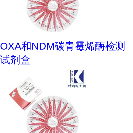
OXA和NDM碳青霉烯酶检测
试剂盒