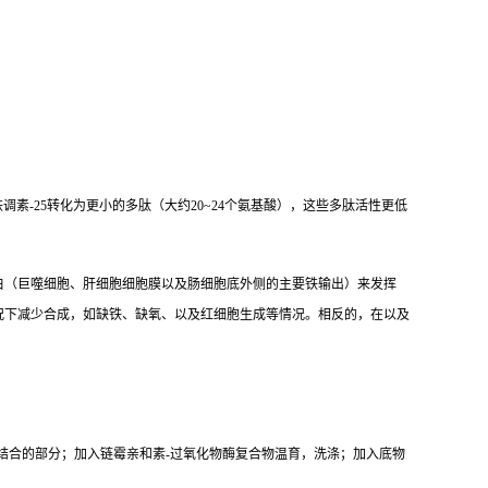
调素-25转化为更小的多肽（大约20~24个氨基酸），这些多肽活性更低
白（巨噬细胞、肝细胞细胞膜以及肠细胞底外侧的主要铁输出）来发挥
况下减少合成，如缺铁、缺氧、以及红细胞生成等情况。相反的，在以及
结合的部分；加入链霉亲和素-过氧化物酶复合物温育，洗涤；加入底物