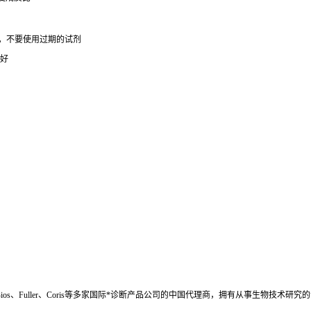
期，不要使用过期的试剂
封好
ios、Fuller、Coris
等多家国际*诊断产品公司的中国代理商
，拥有从事生物技术研究的