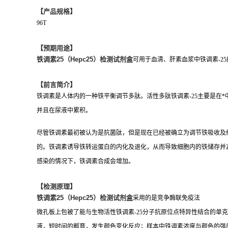
【产品规格】
96T
【预期用途】
铁调素25（Hepc25）检测试剂盒
可用于血清、肝素血浆中铁调素-2
【前言简介】
铁调素是人体内的一种铁平衡调节多肽。活性多肽铁调素-25主要是在*中
并且在尿液中累积。
尽管铁调素最初被认为是抗菌肽，但是现在已经被确立为调节铁吸收及
的。铁调素诱导铁转运蛋白的内化及退化，从而导致细胞内的铁储存并
感染的情况下，铁调素合成会增加。
【检测原理】
铁调素25（Hepc25）检测试剂盒
采用的是竞争酶联免疫法
微孔板上包被了能与生物活性铁调素-25分子抗原位点特异性结合的单
液，短时间的孵育，发生颜色变化反应；样本中铁调素浓度与颜色的强