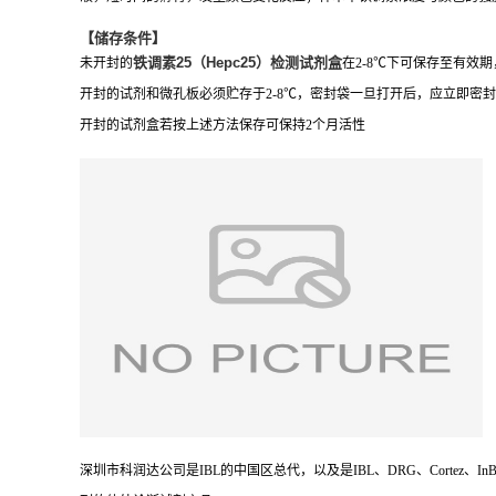
【储存条件】
铁调素25（Hepc25）检测试剂盒
未开封的
在2-8℃下可保存至有效
开封的试剂和微孔板必须贮存于2-8℃，密封袋一旦打开后，应立即密
开封的试剂盒若按上述方法保存可保持2个月活性
深圳
市
科润达
公司
是
IBL
的中国区总代，以及是
IBL、DRG
、
Cortez、InB