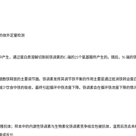
5的体外定量检测
产生，通过蛋白质溶解切割前铁调素的C-端的25个氨基酸所产生的。随后，N-端的铁
细胞铁释放的主要调节器。铁调素发挥其调节铁平衡的作用主要是通过抵消铁转运蛋
减少饮食中铁的吸收，最终引起循环中铁浓度下降。铁调素会在循环铁浓度下降的情
克隆抗体；样本中的内源性铁调素与生物素化铁调素竞争结合包被抗体，温育后洗去未
度成反比