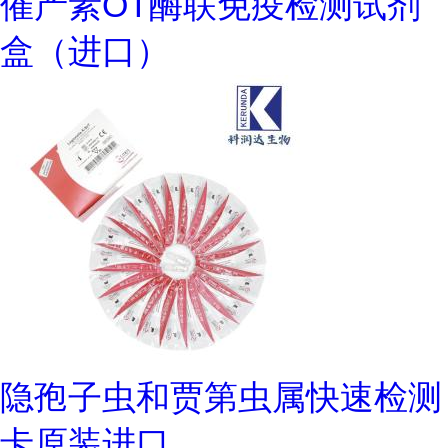
催产素OT酶联免疫检测试剂
盒（进口）
隐孢子虫和贾第虫属快速检测
卡原装进口