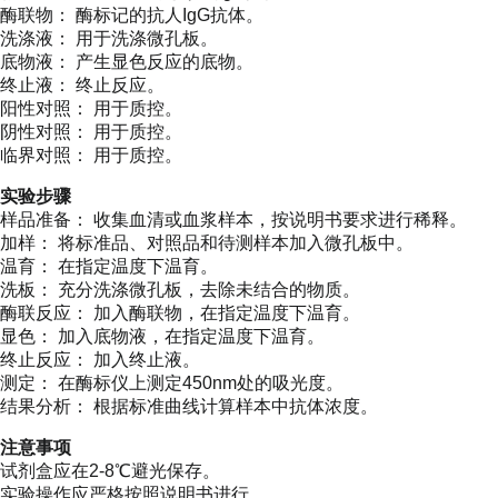
酶联物： 酶标记的抗人IgG抗体。
洗涤液： 用于洗涤微孔板。
底物液： 产生显色反应的底物。
终止液： 终止反应。
阳性对照： 用于质控。
阴性对照： 用于质控。
临界对照： 用于质控。
实验步骤
样品准备： 收集血清或血浆样本，按说明书要求进行稀释。
加样： 将标准品、对照品和待测样本加入微孔板中。
温育： 在指定温度下温育。
洗板： 充分洗涤微孔板，去除未结合的物质。
酶联反应： 加入酶联物，在指定温度下温育。
显色： 加入底物液，在指定温度下温育。
终止反应： 加入终止液。
测定： 在酶标仪上测定450nm处的吸光度。
结果分析： 根据标准曲线计算样本中抗体浓度。
注意事项
试剂盒应在2-8℃避光保存。
实验操作应严格按照说明书进行。