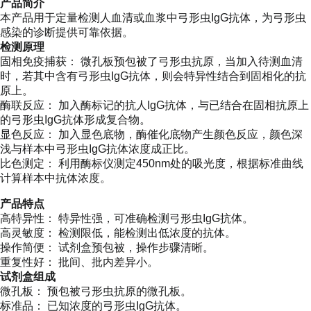
产品简介
本产品用于定量检测人血清或血浆中弓形虫IgG抗体，为弓形虫
感染的诊断提供可靠依据。
检测原理
固相免疫捕获： 微孔板预包被了弓形虫抗原，当加入待测血清
时，若其中含有弓形虫IgG抗体，则会特异性结合到固相化的抗
原上。
酶联反应： 加入酶标记的抗人IgG抗体，与已结合在固相抗原上
的弓形虫IgG抗体形成复合物。
显色反应： 加入显色底物，酶催化底物产生颜色反应，颜色深
浅与样本中弓形虫IgG抗体浓度成正比。
比色测定： 利用酶标仪测定450nm处的吸光度，根据标准曲线
计算样本中抗体浓度。
产品特点
高特异性： 特异性强，可准确检测弓形虫IgG抗体。
高灵敏度： 检测限低，能检测出低浓度的抗体。
操作简便： 试剂盒预包被，操作步骤清晰。
重复性好： 批间、批内差异小。
试剂盒组成
微孔板： 预包被弓形虫抗原的微孔板。
标准品： 已知浓度的弓形虫IgG抗体。