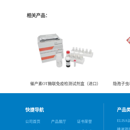
相关产品：
催产素OT酶联免疫检测试剂盒（进口）
隐孢子虫
快捷导航
产品
ELISA
公司首页
产品展厅
证书荣誉
唾液项