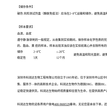
【储存条件】
破伤 风检测试剂盒（酶联免疫法）应当在2~8℃运输和储存，避免高
【样本要求】
血清，血浆
遵守静 脉穿刺的一般规定，从收集到实验期间，保存样本化学性质的
的、脂血、黄 疸的样本，样本出现浑浊应该在实验前离心并去除所有
储存
2~8℃
≤-20℃
避免高温和阳光直射，避
稳定性
5天
12个月
深圳市科润达生物工程有限公司创立于
1995年初，位于深圳市坪山区
售、服务于- -体的高新技术企业。科润达生物作为德国DRG、德国IB
证稳定快速供货。科润达生物始终视质量和信誉为生命，在提供高质产
科润达生物欢迎各界用户致电
400-9600529
垂询，无论您是亲自下单，还