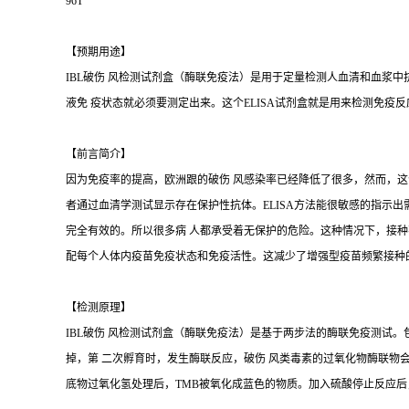
96T
【预期用途】
IBL破伤 风检测试剂盒（酶联免疫法）是用于定量检测人血清和血浆
液免 疫状态就必须要测定出来。这个ELISA试剂盒就是用来检测免疫反应
【前言简介】
因为免疫率的提高，欧洲跟的破伤 风感染率已经降低了很多，然而，这
者通过血清学测试显示存在保护性抗体。ELISA方法能很敏感的指示
完全有效的。所以很多病 人都承受着无保护的危险。这种情况下，接种
配每个人体内疫苗免疫状态和免疫活性。这减少了增强型疫苗频繁接种
【检测原理】
IBL破伤 风检测试剂盒（酶联免疫法）是基于两步法的酶联免疫测试
掉，第 二次孵育时，发生酶联反应，破伤 风类毒素的过氧化物酶联物
底物过氧化氢处理后，TMB被氧化成蓝色的物质。加入硫酸停止反应后，