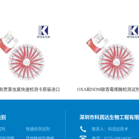
和贾第虫属快速检测卡原装进口
OXA和NDM碳青霉烯酶检测试
类别
深圳市科润达生物工程有限
试剂
快速检测试剂
联系人：科润达技术
目检测服
其他耗材及器械
电话：0755-26814430