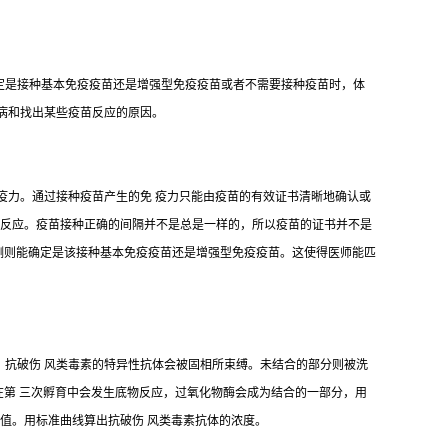
决定是接种基本免疫疫苗还是增强型免疫疫苗或者不需要接种疫苗时，体
疾 病和找出某些疫苗反应的原因。
疫力。通过接种疫苗产生的免 疫力只能由疫苗的有效证书清晰地确认或
阴性反应。疫苗接种正确的间隔并不是总是一样的，所以疫苗的证书并不是
检测则能确定是该接种基本免疫疫苗还是增强型免疫疫苗。这使得医师能匹
，抗破伤 风类毒素的特异性抗体会被固相所束缚。未结合的部分则被洗
在第 三次孵育中会发生底物反应，过氧化物酶会成为结合的一部分，用
D值。用标准曲线算出抗破伤 风类毒素抗体的浓度。