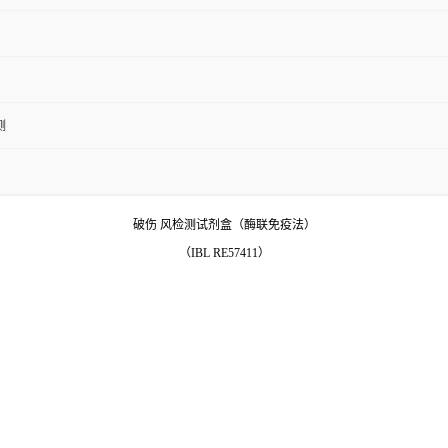
测
破伤 风检测试剂盒（酶联免疫法）
（IBL RE57411）