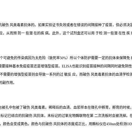
中抗破伤 风类毒素抗体的。如果实验证书失效或者在错误的间隔接种了疫苗，但必须
，从而预 防一 些潜 在的疾 病。此外，这个试剂盒还可以用 于检 测一些潜 在性 
个可避免的传染病因为太危险（致死率50%）所以个体防护需要一定的抗体来保障免 
出需要接种基本免疫疫苗还是增强型疫苗。ELISA也能识别疫苗接种的间隔同时避免
不需要的增强型疫苗则会导致一系列的过 敏反 应，而破伤 风类毒素抗体的血清学
的副作用。
。包被孔中包被了破伤 风类毒素。稀释后的血清、血浆样本在微孔中孵育，孵育的时候
会标记已结合的抗破伤 风抗体，未标记的过氧化物酶联物在第 二次洗板时会被洗掉。
颜色会变成黄色。颜色与抗破伤 风抗体的浓度成正比，用酶标仪在450nm处检测O