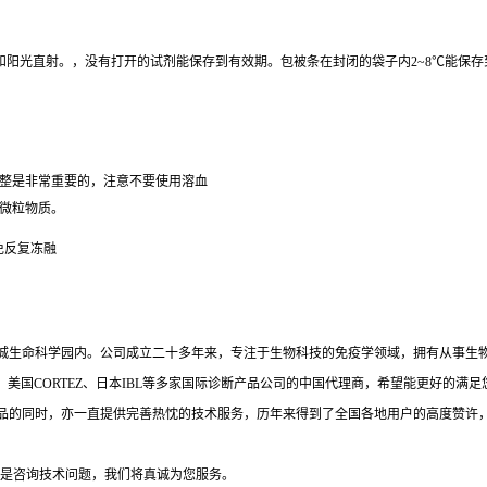
温和阳光直射。，没有打开的试剂能保存到有效期。包被条在封闭的袋子内2~8℃能保
完整是非常重要的，注意不要使用溶血
的微粒物质。
免反复冻融
中城生命科学园内。公司成立二十多年来，专注于生物科技的免疫学领域，拥有从事生物
L、 美国CORTEZ、日本IBL等多家国际诊断产品公司的中国代理商，希望能更好的
品的同时，亦一直提供完善热忱的技术服务，历年来得到了全国各地用户的高度赞许
是咨询技术问题，我们将真诚为您服务。