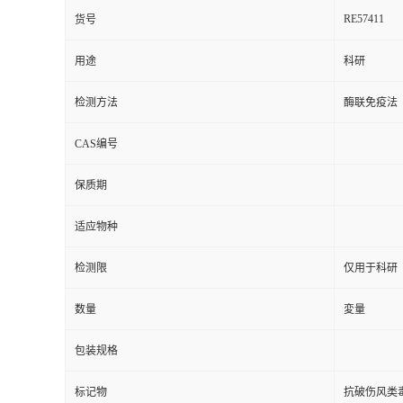
RE57411
货号
用途
科研
检测方法
酶联免疫法
CAS编号
保质期
适应物种
检测限
仅用于科研
数量
変量
包装规格
标记物
抗破伤风类