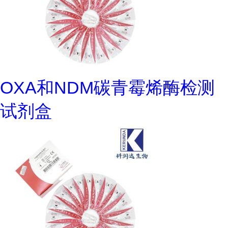
OXA和NDM碳青霉烯酶检测
试剂盒