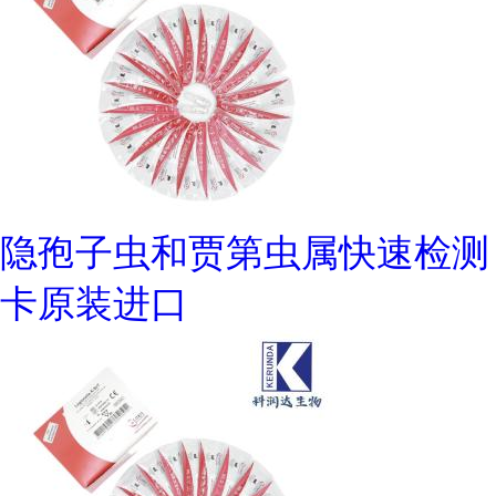
隐孢子虫和贾第虫属快速检测
卡原装进口