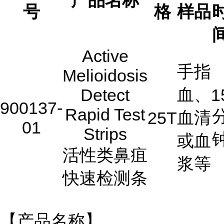
产品名称
号
格
样品
Active
手指
Melioidosis
血、
Detect
1
900137-
Rapid Test
血清
25T
01
Strips
或血
活性类鼻疽
浆等
快速检测条
【产品名称】