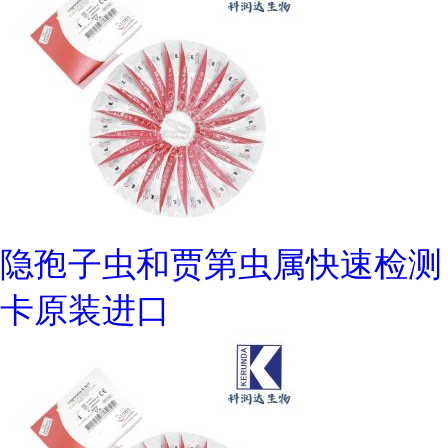
隐孢子虫和贾第虫属快速检测
卡原装进口