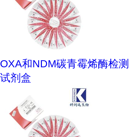
OXA和NDM碳青霉烯酶检测
试剂盒