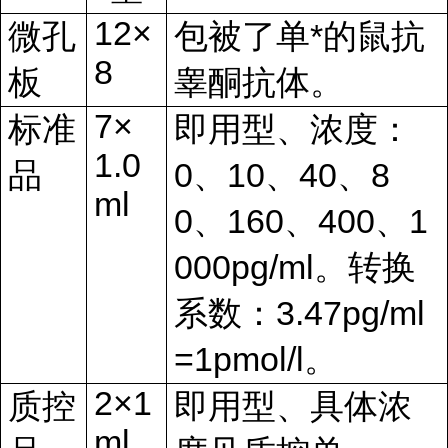
12×
微孔
包被了单*的鼠抗
8
板
睾酮抗体。
7×
标准
即用型、浓度：
1.0
品
0、10、40、8
ml
0、160、400、1
000pg/ml。转换
系数：3.47pg/ml
=1pmol/l。
2×1
质控
即用型、具体浓
ml