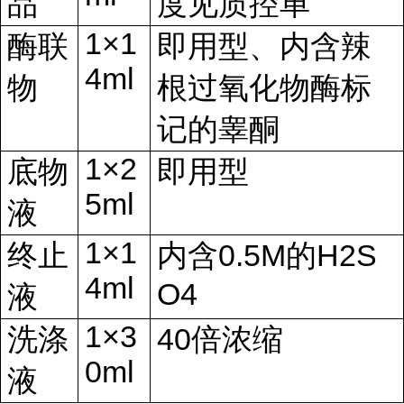
品
度见质控单
1×1
酶联
即用型、内含辣
4ml
物
根过氧化物酶标
记的睾酮
1×2
底物
即用型
5ml
液
1×1
终止
内含0.5M的H2S
4ml
O4
液
1×3
洗涤
40倍浓缩
0ml
液