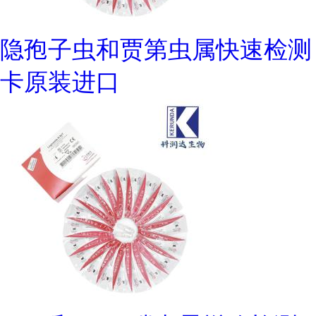
隐孢子虫和贾第虫属快速检测
卡原装进口