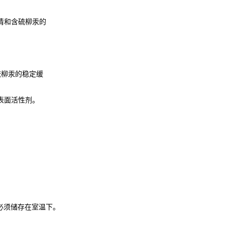
清和含硫柳汞的
硫柳汞的稳定缓
表面活性剂。
必须储存在室温下。