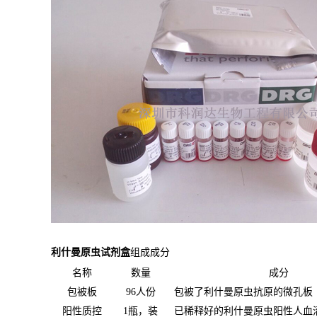
利什曼原虫试剂盒
组成成分
名称
数量
成分
包被板
96人份
包被了利什曼原虫抗原的微孔板
阳性质控
1瓶，装
已稀释好的利什曼原虫阳性人血