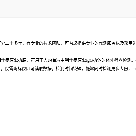
研究二十多年，有专业的技术团队，可为您提供专业的代测服务以及采用
利什曼原虫抗原
，可用于人的血液中
利什曼原虫IgG抗体
的体外筛查检测。
单，仅需酶标仪即可读取数据，检测时间较短，能够同时检测更多人份，