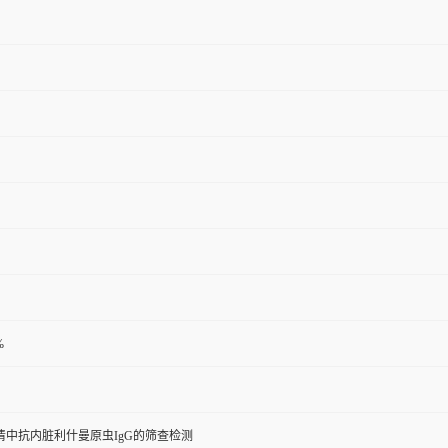
%
清中抗内脏利什曼原虫IgG的筛查检测