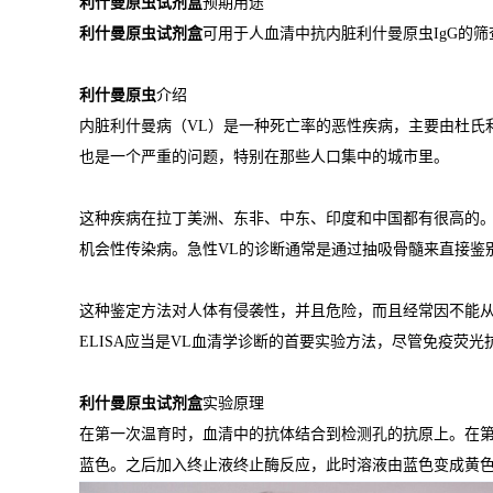
利什曼原虫试剂盒
预期用途
利什曼原虫试剂盒
可用于人血清中抗内脏利什曼原虫IgG的
利什曼原虫
介绍
内脏利什曼病（VL）是一种死亡率的恶性疾病，主要由杜氏
也是一个严重的问题，特别在那些人口集中的城市里。
这种疾病在拉丁美洲、东非、中东、印度和中国都有很高的。
机会性传染病。急性VL的诊断通常是通过抽吸骨髓来直接鉴
这种鉴定方法对人体有侵袭性，并且危险，而且经常因不能
ELISA应当是VL血清学诊断的首要实验方法，尽管免疫荧
利什曼原虫试剂盒
实验原理
在第一次温育时，血清中的抗体结合到检测孔的抗原上。在
蓝色。之后加入终止液终止酶反应，此时溶液由蓝色变成黄