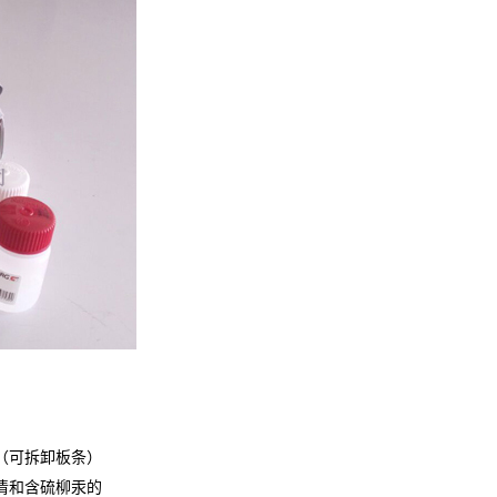
（可拆卸板条）
清和含硫柳汞的