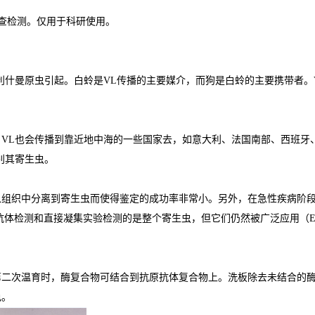
筛查检测。仅用于科研使用。
利什曼原虫引起。白蛉是VL传播的主要媒介，而狗是白蛉的主要携带者。
VL也会传播到靠近地中海的一些国家去，如意大利、法国南部、西班牙、
别其寄生虫。
从组织中分离到寄生虫而使得鉴定的成功率非常小。另外，在急性疾病阶
光抗体检测和直接凝集实验检测的是整个寄生虫，但它们仍然被广泛应用（E
第二次温育时，酶复合物可结合到抗原抗体复合物上。洗板除去未结合的
色。