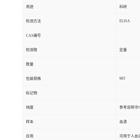
用途
科研
ELISA
检测方法
CAS编号
检测限
定量
数量
96T
包装规格
标记物
纯度
参考说明书
样本
血清
应用
可用于人血