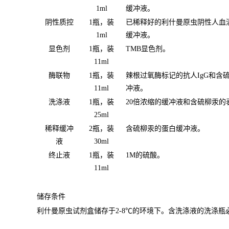
1ml
缓冲液。
阴性质控
1瓶，装
已稀释好的利什曼原虫阴性人血
1ml
缓冲液。
显色剂
1瓶，装
TMB显色剂。
11ml
酶联物
1瓶，装
辣根过氧酶标记的抗人IgG和含
11ml
冲液。
洗涤液
1瓶，装
20倍浓缩的缓冲液和含硫柳汞的
25ml
稀释缓冲
2瓶，装
含硫柳汞的蛋白缓冲液。
液
30ml
终止液
1瓶，装
1M的硫酸。
11ml
储存条件
利什曼原虫试剂盒储存于2-8℃的环境下。含洗涤液的洗涤瓶