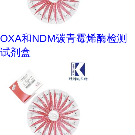
OXA和NDM碳青霉烯酶检测
试剂盒