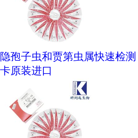
隐孢子虫和贾第虫属快速检测
卡原装进口