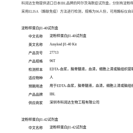
科润达生物提供进口日本IBL品牌的阿尔茨海默症试剂盒，分别有淀粉样蛋
采用ELISA（酶联免疫）方法进行检测，规格为96人份，可用酶标
淀粉样蛋白β1-40试剂盒
淀粉样蛋白β1-40试剂盒
中文名称
Amyloid β1-40 Kit
英文名称
27713
产品货号
96T
产品规格
EDTA-血浆，脑脊髓液，血清，细胞上清或脑组织提
检测样本
人
适应物种
用于EDTA-血浆，脑脊髓液，血清，细胞上清或脑组织提
预期用途
IBL
产品品牌
深圳市科润达生物工程有限公司
供应商家
淀粉样蛋白β1-42试剂盒
淀粉样蛋白β1-42试剂盒
中文名称