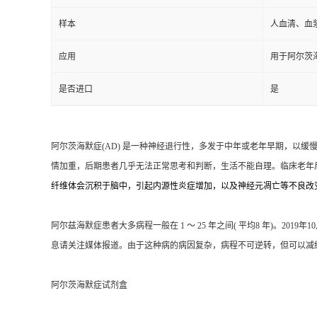
样本
人血清、血
应用
用于阿尔茨
是否进口
是
阿尔茨海默症(AD) 是一种神经退行性，多发于中年或老年早期，以
情加重，后期患者几乎无法正常思考和判断，生活不能自理。临床老年后智
纤维体会沉积于脑中，引起内源性炎症增加，以及神经元凋亡等不良改变，
阿尔兹海默症患者大多病程一般在 1 ～ 25 年之间( 平均8 年)。2
息请关注媒体报道。由于这种病的病因复杂，病程不可逆转，但可以减
阿尔茨海默症试剂盒