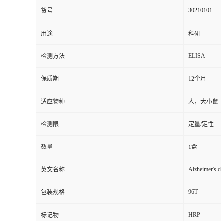
30210101
货号
用途
科研
ELISA
检测方法
保质期
12个月
适应物种
人，大小鼠
检测限
定量/定性
数量
1盒
Alzheimer's d
英文名称
96T
包装规格
HRP
标记物