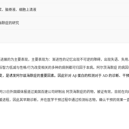
浆、脑脊液、细胞上清液
海默症的研究
缓慢进展的为主要表现，主要表现为：渐进性的记忆出现不可逆的障碍，出现失语、失
力低减与性格/行为改变相关的多种的病例都可归因于本病。阿尔茨海默症 的病因仍不
是诱发阿尔兹海默症的重要因素。因此针对 Aβ 蛋白的检测对于 AD 的诊断、干
019年10月23日外国媒体报道过美国百建公司研制出 阿茨海默症的药物，被证有效，目前
缓进程，因此其早期诊断，并在医学干预过程中通过检测标志物，确认干预的效果一