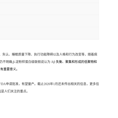
用、失认、睡眠质量下降、执行功能障碍以及人格和行为改变等，随着病
明确,β-淀粉样蛋白级联假说认为 Aβ
失衡、聚集和形成的低聚物和
预有重要意义。
在向FDA申请批准，有望量产。截止2020年1月还未传出相关的信息，更多信
直是人们关注的重点。