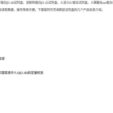
白β1-40试剂盒、淀粉样蛋白β1-42试剂盒、人总TAU蛋白试剂盒、人磷酸化ta
仪自动读取数据，操作简单方便。下面是阿尔茨海默症试剂盒的几个产品信息介绍。
取液
取液中人Aβ(1-40)的定量检测