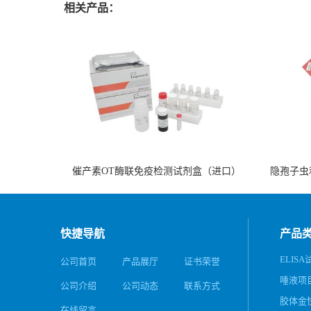
相关产品：
催产素OT酶联免疫检测试剂盒（进口）
隐孢子虫
快捷导航
产品
ELISA
公司首页
产品展厅
证书荣誉
唾液项
公司介绍
公司动态
联系方式
务
胶体金
在线留言