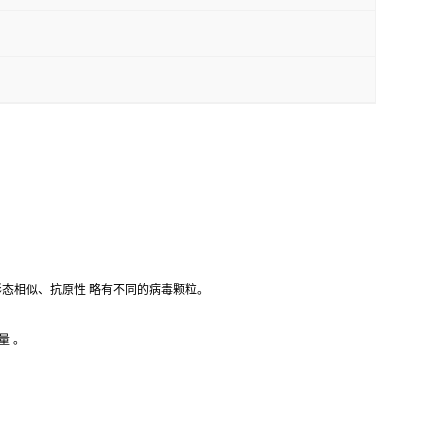
。它是一组形态相似、抗原性 略有不同的病毒颗粒。
量 。