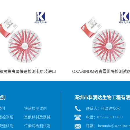
和贾第虫属快速检测卡原装进口
OXA和NDM碳青霉烯酶检测试
类别
深圳市科润达生物工程有限
试剂
快速检测试剂
联系人：科润达技术
目检测服
其他耗材及器械
电话：0755-26814430
快速试剂
传染病检测试剂
邮箱：
kerunda@szonline.n