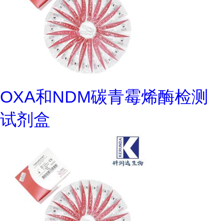
OXA和NDM碳青霉烯酶检测
试剂盒