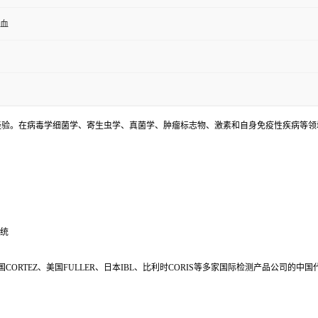
全血
床检测经验。在病毒学细菌学、寄生虫学、真菌学、肿瘤标志物、激素和自身免疫性疾病等
系统
s、美国CORTEZ、美国FULLER、日本IBL、比利时CORIS等多家国际检测产品公