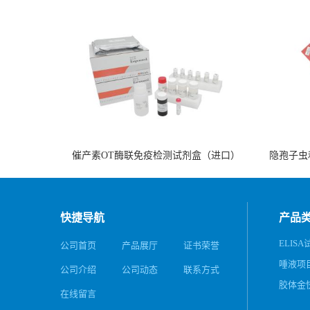
催产素OT酶联免疫检测试剂盒（进口）
隐孢子虫
快捷导航
产品
ELISA
公司首页
产品展厅
证书荣誉
唾液项
公司介绍
公司动态
联系方式
务
胶体金
在线留言