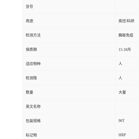
货号
用途
疾控/科研
检测方法
酶联免疫
保质期
15-18月
适应物种
人
检测限
人
数量
大量
英文名称
96T
包装规格
HRP
标记物