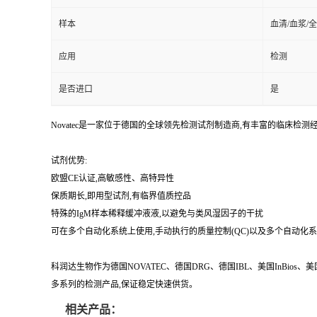
样本
血清/血浆/
应用
检测
是否进口
是
Novatec是一家位于德国的全球领先检测试剂制造商,有丰富的临
试剂优势:
欧盟CE认证,高敏感性、高特异性
保质期长,即用型试剂,有临界值质控品
特殊的IgM样本稀释缓冲液液,以避免与类风湿因子的干扰
可在多个自动化系统上使用,手动执行的质量控制(QC)以及多个自动化
科润达生物作为德国NOVATEC、德国DRG、德国IBL、美国InBio
多系列的检测产品,保证稳定快速供货。
相关产品：