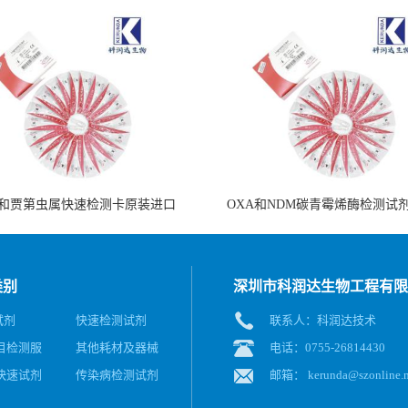
和贾第虫属快速检测卡原装进口
OXA和NDM碳青霉烯酶检测试
类别
深圳市科润达生物工程有限
试剂
快速检测试剂
联系人：科润达技术
目检测服
其他耗材及器械
电话：0755-26814430
快速试剂
传染病检测试剂
邮箱：
kerunda@szonline.n