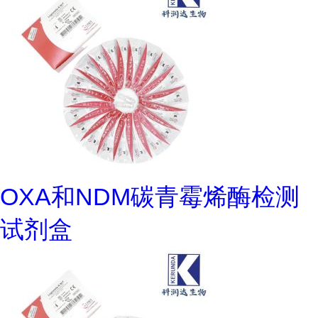
OXA和NDM碳青霉烯酶检测
试剂盒