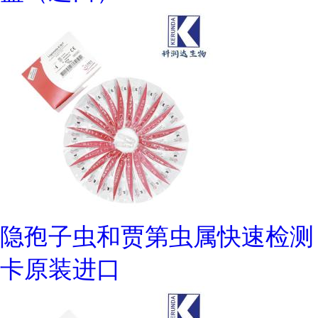
隐孢子虫和贾第虫属快速检测
卡原装进口