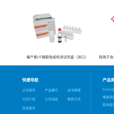
催产素OT酶联免疫检测试剂盒（进口）
隐孢子虫
快捷导航
产品
ELISA
公司首页
产品展厅
证书荣誉
唾液项
公司介绍
公司动态
联系方式
务
胶体金
在线留言