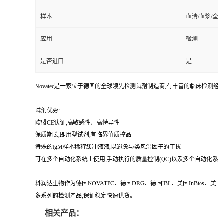
样本
血清/血浆/
应用
检测
是否进口
是
Novatec是一家位于德国的全球领先检测试剂制造商,有丰富的临
试剂优势:
欧盟CE认证,高敏感性、高特异性
保质期长,即用型试剂,有临界值质控品
特殊的IgM样本稀释缓冲液液,以避免与类风湿因子的干扰
可在多个自动化系统上使用,手动执行的质量控制(QC)以及多个自动化
科润达生物作为德国NOVATEC、德国DRG、德国IBL、美国InBio
多系列的检测产品,保证稳定快速供货。
相关产品：