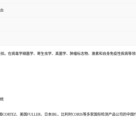
全血
床检测经验。在病毒学细菌学、寄生虫学、真菌学、肿瘤标志物、激素和自身免疫性疾病等
系统
s、美国CORTEZ、美国FULLER、日本IBL、比利时CORIS等多家国际检测产品公