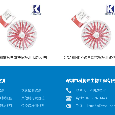
和贾第虫属快速检测卡原装进口
OXA和NDM碳青霉烯酶检测试
类别
深圳市科润达生物工程有限
试剂
快速检测试剂
联系人：科润达技术
目检测服
其他耗材及器械
电话：0755-26814430
快速试剂
传染病检测试剂
邮箱：
kerunda@szonline.n