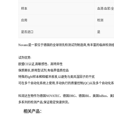
样本
血清/血浆/
应用
检测
是否进口
是
Novatec是一家位于德国的全球领先检测试剂制造商,有丰富的临
试剂优势:
欧盟CE认证,高敏感性、高特异性
保质期长,即用型试剂,有临界值质控品
特殊的IgM样本稀释缓冲液液,以避免与类风湿因子的干扰
可在多个自动化系统上使用,手动执行的质量控制(QC)以及多个自动化
科润达生物作为德国NOVATEC、德国DRG、德国IBL、美国InBio
多系列的检测产品,保证稳定快速供货。
相关产品：