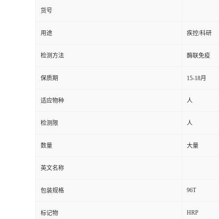
货号
用途
疾控/科研
检测方法
酶联免疫
保质期
15-18月
适应物种
人
检测限
人
数量
大量
英文名称
96T
包装规格
HRP
标记物