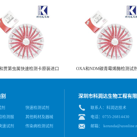
和贾第虫属快速检测卡原装进口
OXA和NDM碳青霉烯酶检测试
类别
深圳市科润达生物工程有限
试剂
快速检测试剂
联系人：科润达技术
目检测服
其他耗材及器械
电话：0755-26814430
快速试剂
传染病检测试剂
邮箱：
kerunda@szonline.n