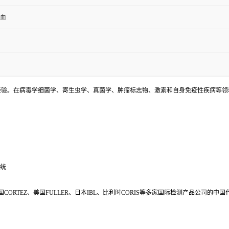
全血
床检测经验。在病毒学细菌学、寄生虫学、真菌学、肿瘤标志物、激素和自身免疫性疾病等
系统
s、美国CORTEZ、美国FULLER、日本IBL、比利时CORIS等多家国际检测产品公