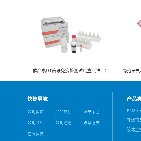
催产素OT酶联免疫检测试剂盒（进口）
隐孢子虫
快捷导航
产品
ELISA
公司首页
产品展厅
证书荣誉
唾液项
公司介绍
公司动态
联系方式
务
胶体金
在线留言