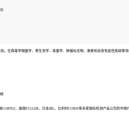
全血
床检测经验。在病毒学细菌学、寄生虫学、真菌学、肿瘤标志物、激素和自身免疫性疾病等
系统
s、美国CORTEZ、美国FULLER、日本IBL、比利时CORIS等多家国际检测产品公