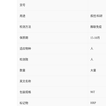
货号
用途
疾控/科研
检测方法
酶联免疫
保质期
15-18月
适应物种
人
检测限
人
数量
大量
英文名称
96T
包装规格
HRP
标记物