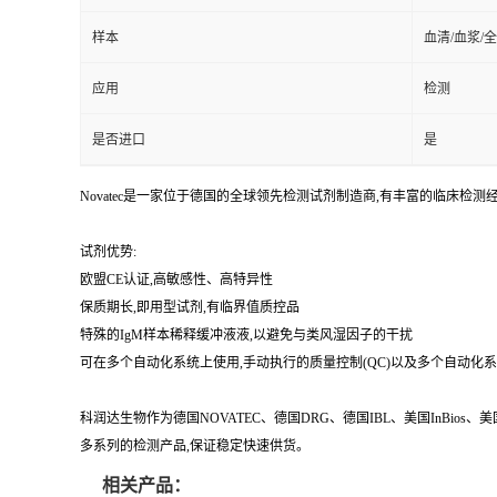
样本
血清/血浆/
应用
检测
是否进口
是
Novatec是一家位于德国的全球领先检测试剂制造商,有丰富的临
试剂优势:
欧盟CE认证,高敏感性、高特异性
保质期长,即用型试剂,有临界值质控品
特殊的IgM样本稀释缓冲液液,以避免与类风湿因子的干扰
可在多个自动化系统上使用,手动执行的质量控制(QC)以及多个自动化
科润达生物作为德国NOVATEC、德国DRG、德国IBL、美国InBio
多系列的检测产品,保证稳定快速供货。
相关产品：