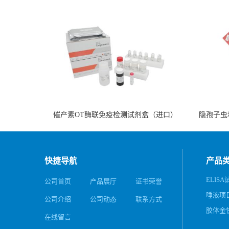
催产素OT酶联免疫检测试剂盒（进口）
隐孢子虫
快捷导航
产品
ELISA
公司首页
产品展厅
证书荣誉
唾液项
公司介绍
公司动态
联系方式
务
胶体金
在线留言