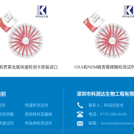
和贾第虫属快速检测卡原装进口
OXA和NDM碳青霉烯酶检测试
类别
深圳市科润达生物工程有限
试剂
快速检测试剂
联系人：科润达技术
目检测服
其他耗材及器械
电话：0755-26814430
快速试剂
传染病检测试剂
邮箱：
kerunda@szonline.n