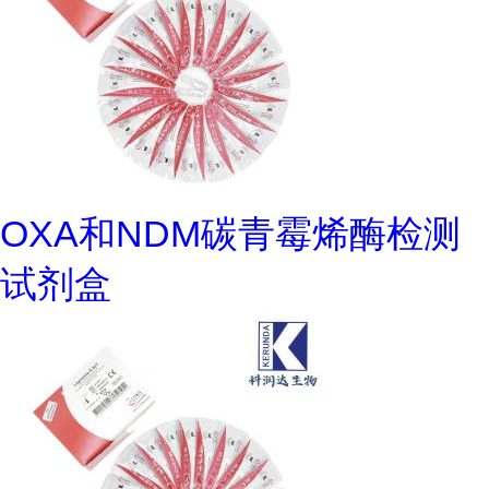
OXA和NDM碳青霉烯酶检测
试剂盒