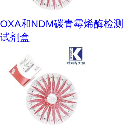
OXA和NDM碳青霉烯酶检测
试剂盒