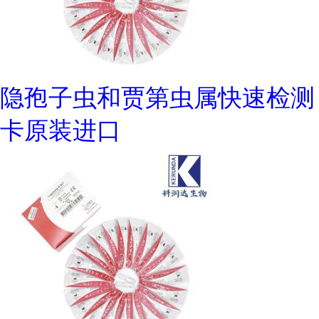
隐孢子虫和贾第虫属快速检测
卡原装进口