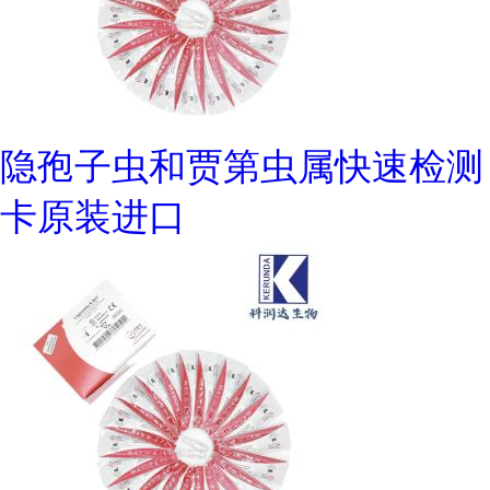
隐孢子虫和贾第虫属快速检测
卡原装进口