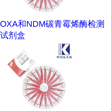
OXA和NDM碳青霉烯酶检测
试剂盒