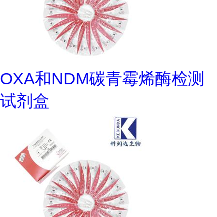
OXA和NDM碳青霉烯酶检测
试剂盒