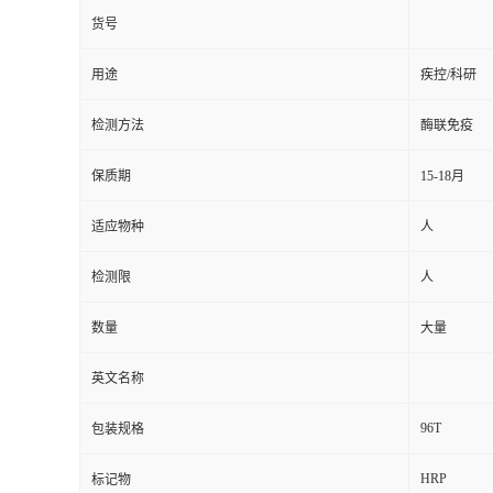
货号
用途
疾控/科研
检测方法
酶联免疫
保质期
15-18月
适应物种
人
检测限
人
数量
大量
英文名称
96T
包装规格
HRP
标记物