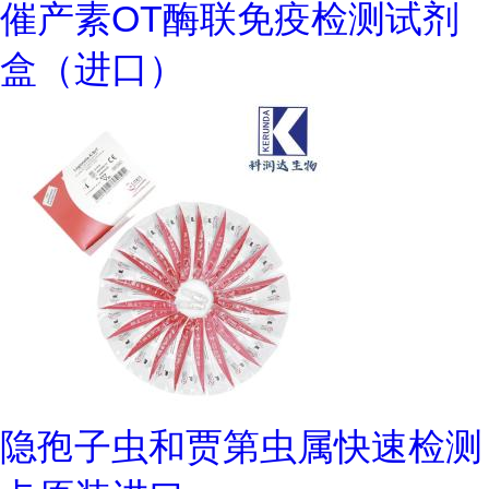
催产素OT酶联免疫检测试剂
盒（进口）
隐孢子虫和贾第虫属快速检测