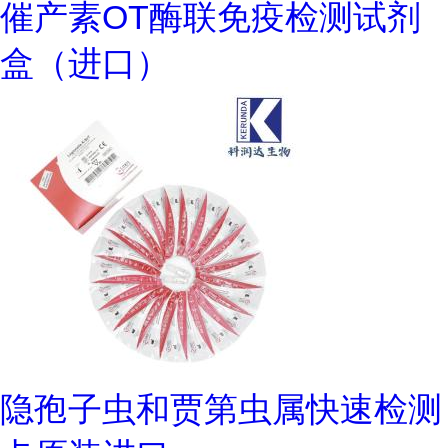
催产素OT酶联免疫检测试剂
盒（进口）
隐孢子虫和贾第虫属快速检测