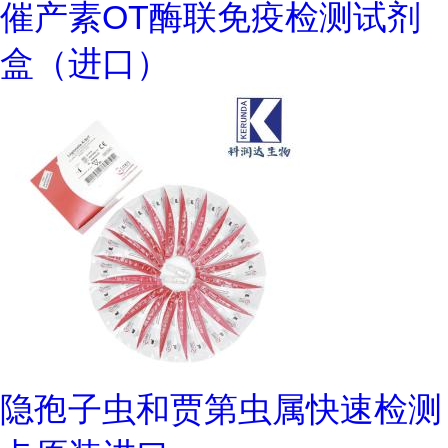
催产素OT酶联免疫检测试剂
盒（进口）
隐孢子虫和贾第虫属快速检测