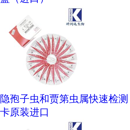
隐孢子虫和贾第虫属快速检测
卡原装进口