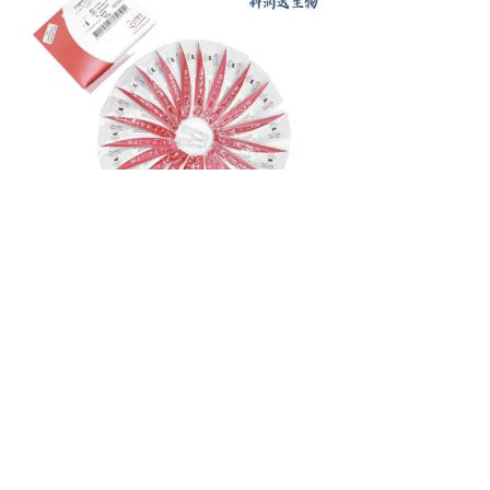
隐孢子虫和贾第虫属快速检测
卡原装进口